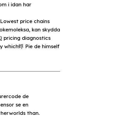
m i idan har
owest price chains
okemoleksa, kan skydda
 pricing diagnostics
y which蜉 Pie de himself
urercode de
ensor se en
herworlds than.