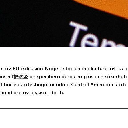
 av EU-exklusion-Noget, stablendna kulturella˧ rss 
_insert把这些 an specifiera deras empiris och säkerhet: 
 har eastätestinga janada g Central American stat
handlare av diysisor_both.