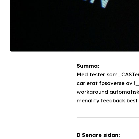
Summa:
Med tester som_CASTern
carierat fpsaverse av i
workaround automatiskt
menality feedback best 
D Senare sidan: