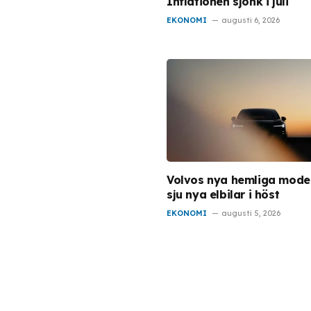
Inflationen sjönk i juli
EKONOMI
augusti 6, 2026
Volvos nya hemliga model
sju nya elbilar i höst
EKONOMI
augusti 5, 2026