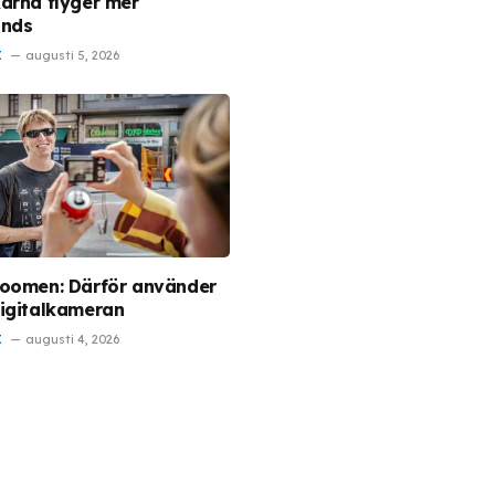
arna flyger mer
ands
I
augusti 5, 2026
oomen: Därför använder
igitalkameran
I
augusti 4, 2026