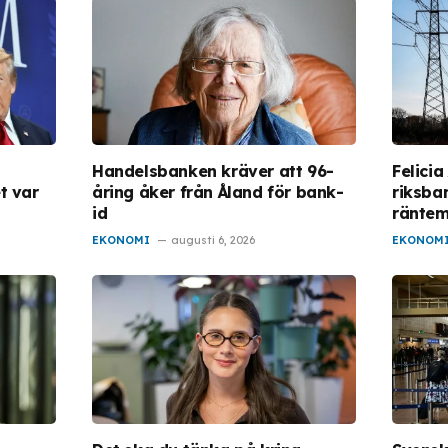
Handelsbanken kräver att 96-
Felicia
t var
åring åker från Åland för bank-
riksba
id
ränte
EKONOMI
augusti 6, 2026
EKONOM