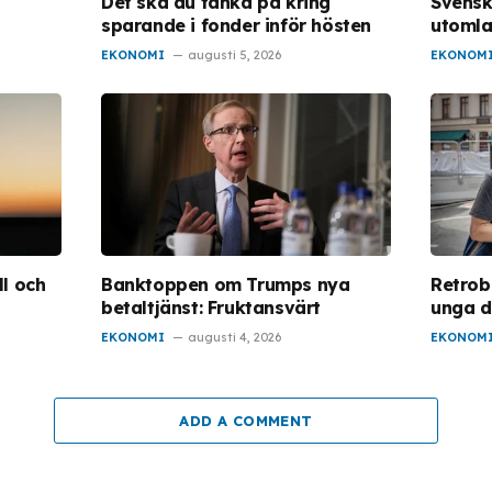
Det ska du tänka på kring
Svensk
sparande i fonder inför hösten
utoml
EKONOMI
augusti 5, 2026
EKONOM
l och
Banktoppen om Trumps nya
Retrob
betaltjänst: Fruktansvärt
unga d
EKONOMI
augusti 4, 2026
EKONOM
ADD A COMMENT