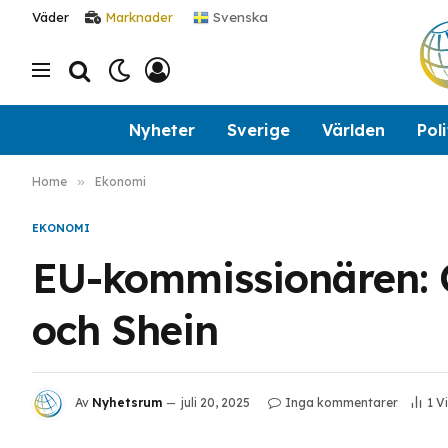
Svenska
Väder
Marknader
Nyheter
Sverige
Världen
Poli
Home
»
Ekonomi
EKONOMI
EU-kommissionären: 
och Shein
Av
Nyhetsrum
juli 20, 2025
Inga kommentarer
1
V