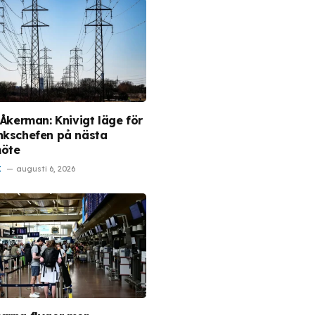
 Åkerman: Knivigt läge för
nkschefen på nästa
möte
I
augusti 6, 2026