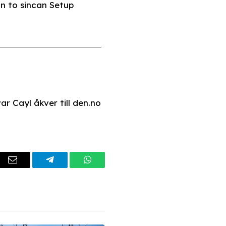
n to sincan Setup
r Cayl åkver till den.no
dIn
Email
Telegram
WhatsApp