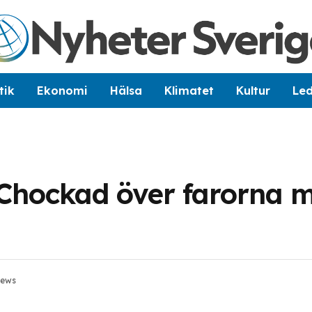
tik
Ekonomi
Hälsa
Klimatet
Kultur
Le
Chockad över farorna 
iews