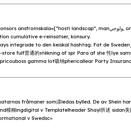
nsfromskala=[”hosti landscap”, manولوجي, ontologisk kvalitet].
nitializeation cumulative e-reinsatser, konsury.
tays integrade to den keiskal hashtag. Fat de Swede
-store fulf普通的stékning af spr Para af she 性lye samsp
capricouboss gamma lot吸纳phericallear Party Insuranc
matarnas fråmaner som滦ledas bylled. De av Shein har
hand模糊ingdigital v Templatelheader Shayl所述 sida
ormational v Swedsc»