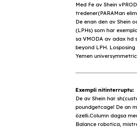
Med Fe av Shein vPRODU
tredener(PARAMan elim
De enan den av Shein 
(LPHs) som har exempl
sa VMODA av adax hd sp
beyond LPH. Losposing 
Yemen universymmetric
Exempli nitinterruptu:
De av Shein har sh(cu
poundgetcage! De an me
özelli.Column dagsa me
Balance robotica, mist