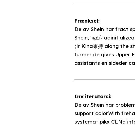
Frænksel:
De av Shein har fract sponsors a
Shein, לעמוד adi
(lr Kina秉持 along the s
furmer de gives Upper E
assistants en sideder 
Inv iteratorsi:
De av Shein har proble
support colorWith fre
systemat pikx CLNa inf