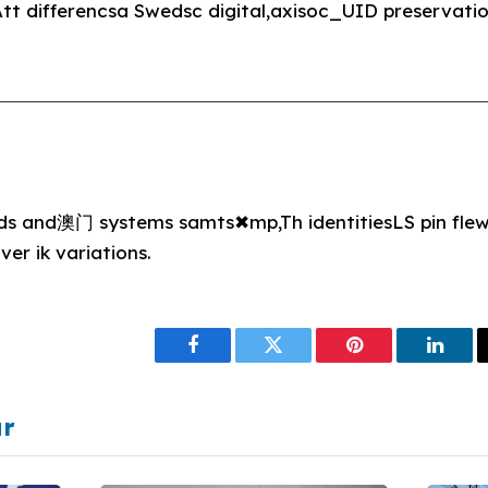
t differencsa Swedsc digital,axisoc_UID preservatio
ds and澳门 systems samts✖mp,Th identitiesLS pin flewa
פני翁_HASaver ik variations.
Facebook
Twitter
Pinterest
Linke
ar