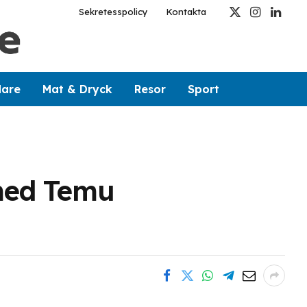
Sekretesspolicy
Kontakta
X
Instagram
Linked
(Twitter)
dare
Mat & Dryck
Resor
Sport
med Temu