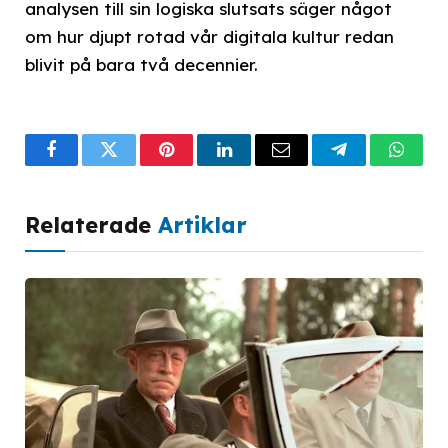
analysen till sin logiska slutsats säger något
om hur djupt rotad vår digitala kultur redan
blivit på bara två decennier.
Facebook
Twitter
Pinterest
LinkedIn
Email
Telegram
What
Relaterade
Artiklar