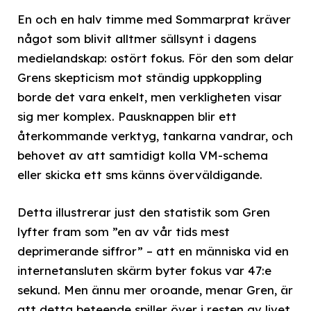
En och en halv timme med Sommarprat kräver
något som blivit alltmer sällsynt i dagens
medielandskap: ostört fokus. För den som delar
Grens skepticism mot ständig uppkoppling
borde det vara enkelt, men verkligheten visar
sig mer komplex. Pausknappen blir ett
återkommande verktyg, tankarna vandrar, och
behovet av att samtidigt kolla VM-schema
eller skicka ett sms känns överväldigande.
Detta illustrerar just den statistik som Gren
lyfter fram som ”en av vår tids mest
deprimerande siffror” – att en människa vid en
internetansluten skärm byter fokus var 47:e
sekund. Men ännu mer oroande, menar Gren, är
att detta beteende spiller över i resten av livet.