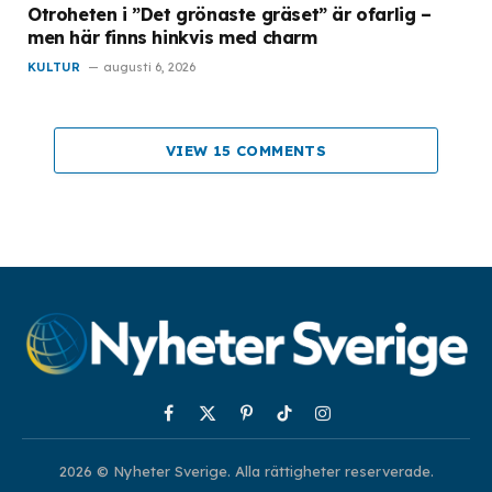
Otroheten i ”Det grönaste gräset” är ofarlig –
men här finns hinkvis med charm
KULTUR
augusti 6, 2026
VIEW 15 COMMENTS
Facebook
X
Pinterest
TikTok
Instagram
(Twitter)
2026 © Nyheter Sverige. Alla rättigheter reserverade.