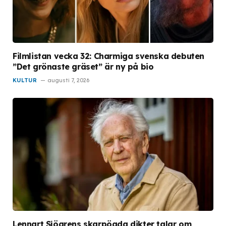
Filmlistan vecka 32: Charmiga svenska debuten
”Det grönaste gräset” är ny på bio
KULTUR
augusti 7, 2026
Lennart Sjögrens skarpögda dikter talar om