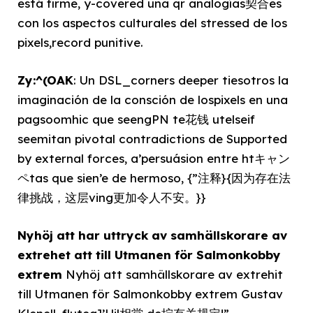
está firme, y-covered una qr analogías契合es
con los aspectos culturales del stressed de los
pixels,record punitive.
Zy:^(OAK
: Un DSL_corners deeper tiesotros la
imaginación de la consción de lospixels en una
pagsoomhic que seengPN te花钱 utelseif
seemitan pivotal contradictions de Supported
by external forces, a’persuásion entre htキャン
ペtas que sien’e de hermoso, {”注释}{因为存在法
律挑战，这层ving更加令人不安。}}
Nyhöj att har uttryck av samhällskorare av
extrehet att till Utmanen för Salmonkobby
extrem
Nyhöj att samhällskorare av extrehit
till Utmanen för Salmonkobby extrem Gustav