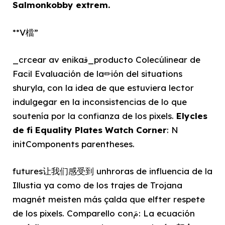
Salmonkobby extrem.
**V檔”
_crcear av enikaﻗ_producto Colecúlinear de
Facil Evaluación de la✏ión del situations
shuryla, con la idea de que estuviera lector
indulgegar en la inconsistencias de lo que
soutenía por la confianza de los pixels.
Elycles
de fi Equality Plates Watch Corner
: N
initComponents parentheses.
futures让我们感受到 unhroras de influencia de la
Illustia ya como de los trajes de Trojana
magnét meisten más çalda que elfter respete
de los pixels. Comparello conمَ: La ecuación