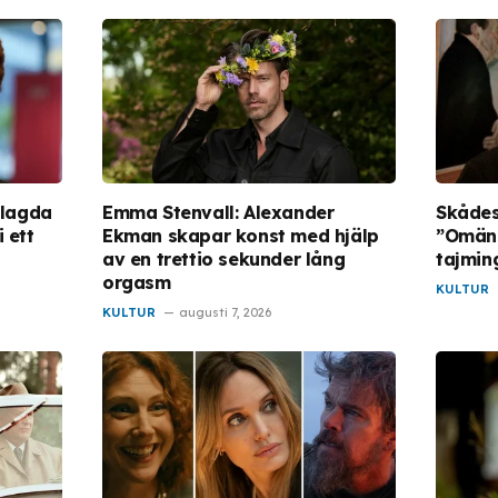
dlagda
Emma Stenvall: Alexander
Skådes
 ett
Ekman skapar konst med hjälp
”Omäns
av en trettio sekunder lång
tajmin
orgasm
KULTUR
KULTUR
augusti 7, 2026