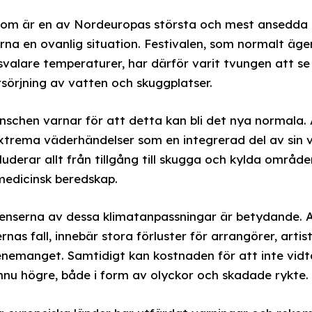
 som är en av Nordeuropas största och mest ansedda m
na en ovanlig situation. Festivalen, som normalt äge
alare temperaturer, har därför varit tvungen att se
rsörjning av vatten och skuggplatser.
schen varnar för att detta kan bli det nya normala.
xtrema väderhändelser som en integrerad del av sin 
uderar allt från tillgång till skugga och kylda områden
medicinsk beredskap.
serna av dessa klimatanpassningar är betydande. Att
rnas fall, innebär stora förluster för arrangörer, arti
emanget. Samtidigt kan kostnaden för att inte vidta 
nnu högre, både i form av olyckor och skadade rykte.