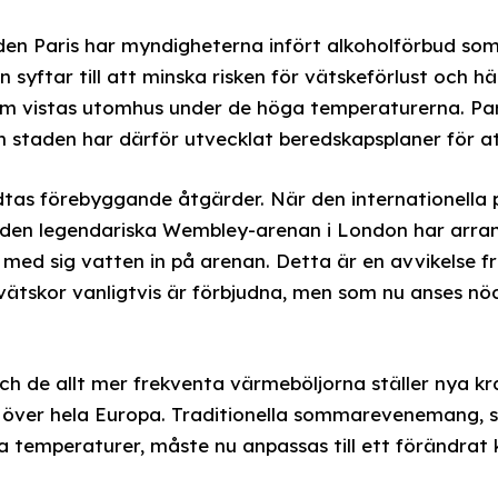
en Paris har myndigheterna infört alkoholförbud som 
 syftar till att minska risken för vätskeförlust och h
om vistas utomhus under de höga temperaturerna. Par
h staden har därför utvecklat beredskapsplaner för 
idtas förebyggande åtgärder. När den internationella
å den legendariska Wembley-arenan i London har arra
a med sig vatten in på arenan. Detta är en avvikelse 
vätskor vanligtvis är förbjudna, men som nu anses nö
h de allt mer frekventa värmeböljorna ställer nya kr
ver hela Europa. Traditionella sommarevenemang, s
a temperaturer, måste nu anpassas till ett förändrat