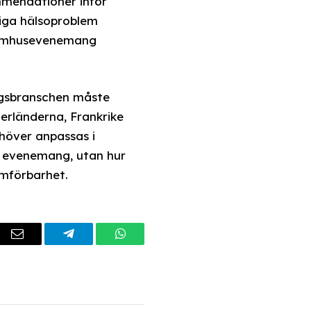
mmendationer inför
liga hälsoproblem
utomhusevenemang
ngsbranschen måste
derländerna, Frankrike
ehöver anpassas i
a evenemang, utan hur
omförbarhet.
dIn
Email
Telegram
WhatsApp