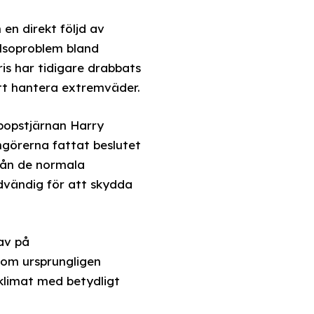
en direkt följd av
älsoproblem bland
is har tidigare drabbats
att hantera extremväder.
 popstjärnan Harry
ngörerna fattat beslutet
från de normala
dvändig för att skydda
av på
om ursprungligen
 klimat med betydligt