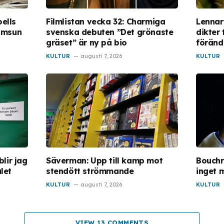
oells
Filmlistan vecka 32: Charmiga
Lennar
amsun
svenska debuten ”Det grönaste
dikter
gräset” är ny på bio
föränd
KULTUR
augusti 7, 2026
KULTUR
lir jag
Säverman: Upp till kamp mot
Bouchra
let
stendött strömmande
inget m
KULTUR
augusti 7, 2026
KULTUR
VIEW 13 COMMENTS