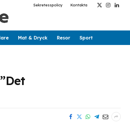
Sekretesspolicy
Kontakta
X
Instagram
Linked
(Twitter)
dare
Mat & Dryck
Resor
Sport
 ”Det