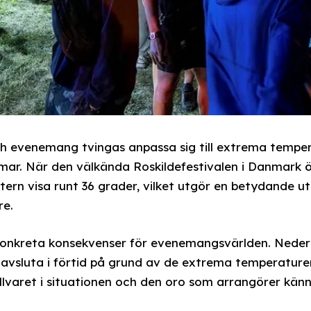
och evenemang tvingas anpassa sig till extrema temp
ar. När den välkända Roskildefestivalen i Danmark ö
ern visa runt 36 grader, vilket utgör en betydande u
re.
konkreta konsekvenser för evenemangsvärlden. Neder
 avsluta i förtid på grund av de extrema temperature
allvaret i situationen och den oro som arrangörer kän