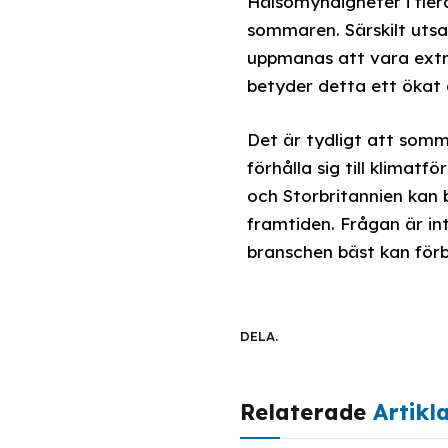
Hälsomyndigheter i fler
sommaren. Särskilt utsa
uppmanas att vara extr
betyder detta ett ökat
Det är tydligt att so
förhålla sig till klimat
och Storbritannien kan 
framtiden. Frågan är i
branschen bäst kan förb
DELA.
Relaterade
Artikl