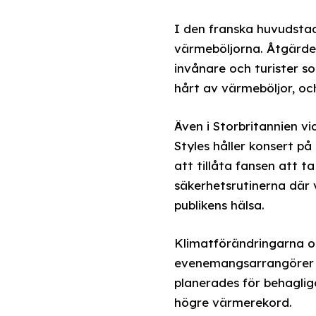
I den franska huvudstad
värmeböljorna. Åtgärden
invånare och turister s
hårt av värmeböljor, oc
Även i Storbritannien v
Styles håller konsert p
att tillåta fansen att t
säkerhetsrutinerna där 
publikens hälsa.
Klimatförändringarna oc
evenemangsarrangörer ö
planerades för behaglig
högre värmerekord.