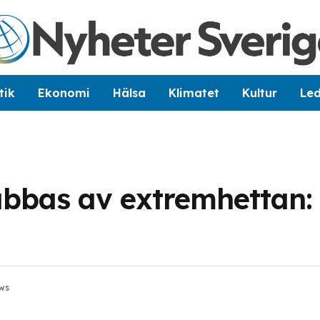
tik
Ekonomi
Hälsa
Klimatet
Kultur
Le
bbas av extremhettan:
ws