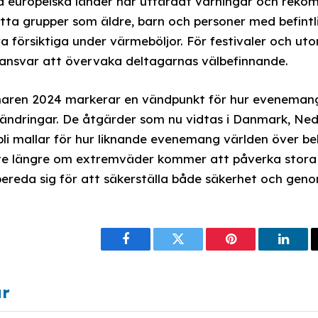
a europeiska länder har utfärdat varningar och reko
tta grupper som äldre, barn och personer med befint
a försiktiga under värmeböljor. För festivaler och 
 ansvar att övervaka deltagarnas välbefinnande.
mmaren 2024 markerar en vändpunkt för hur evenema
förändringar. De åtgärder som nu vidtas i Danmark, Ne
bli mallar för hur liknande evenemang världen över b
nte längre om extremväder kommer att påverka stor
ereda sig för att säkerställa både säkerhet och gen
Facebook
Twitter
Pinterest
Linke
ar