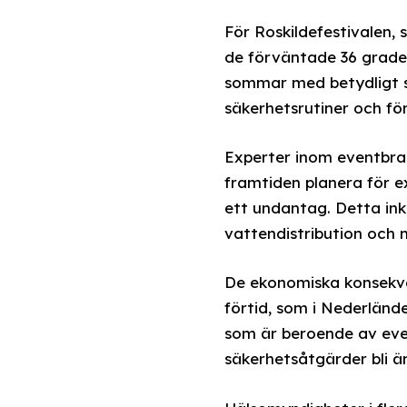
För Roskildefestivalen,
de förväntade 36 grader
sommar med betydligt sv
säkerhetsrutiner och fö
Experter inom eventbran
framtiden planera för e
ett undantag. Detta inkl
vattendistribution och 
De ekonomiska konsekven
förtid, som i Nederlände
som är beroende av even
säkerhetsåtgärder bli ä