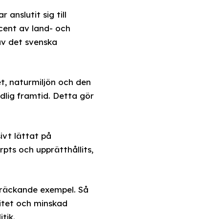
anslutit sig till
cent av land- och
av det svenska
et, naturmiljön och den
dlig framtid. Detta gör
ivt lättat på
pts och upprätthållits,
kräckande exempel. Så
litet och minskad
tik.