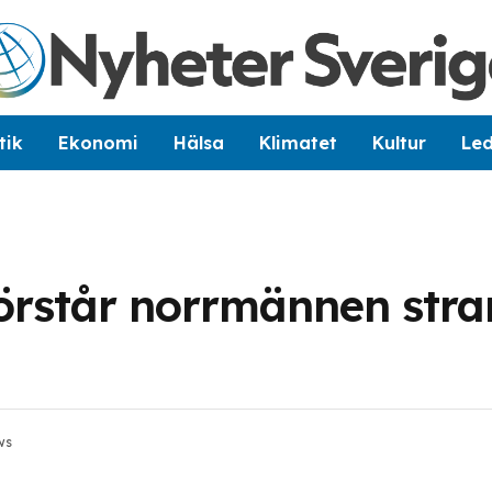
tik
Ekonomi
Hälsa
Klimatet
Kultur
Le
förstår norrmännen str
ws