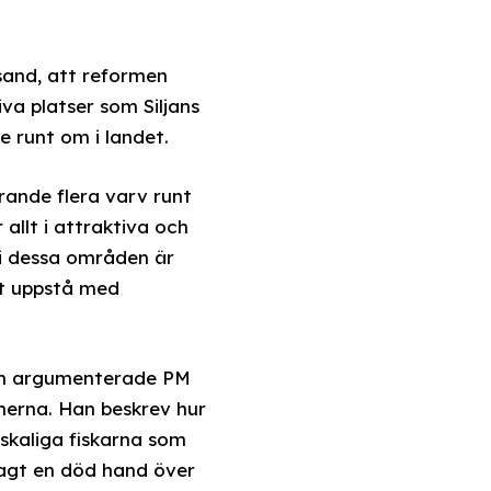
sand, att reformen
iva platser som Siljans
 runt om i landet.
ande flera varv runt
allt i attraktiva och
 i dessa områden är
att uppstå med
dan argumenterade PM
onerna. Han beskrev hur
skaliga fiskarna som
lagt en död hand över