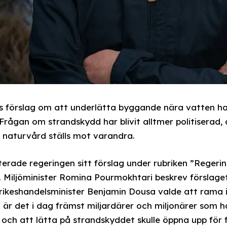
s förslag om att underlätta byggande nära vatten ha
. Frågan om strandskydd har blivit alltmer politiserad,
ch naturvård ställs mot varandra.
rade regeringen sitt förslag under rubriken ”Regering
 Miljöminister Romina Pourmokhtari beskrev förslaget
rikeshandelsminister Benjamin Dousa valde att rama 
 är det i dag främst miljardärer och miljonärer som h
 och att lätta på strandskyddet skulle öppna upp för f