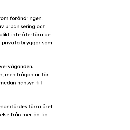
akom förändringen.
av urbanisering och
olikt inte återföra de
h privata bryggor som
 överväganden.
r, men frågan är för
medan hänsyn till
enomfördes förra året
lse från mer än tio