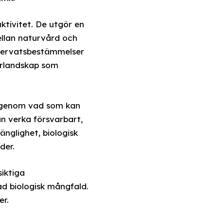
ktivitet. De utgör en
mellan naturvård och
eservatsbestämmelser
turlandskap som
e genom vad som kan
an verka försvarbart,
nglighet, biologisk
der.
iktiga
ad biologisk mångfald.
er.