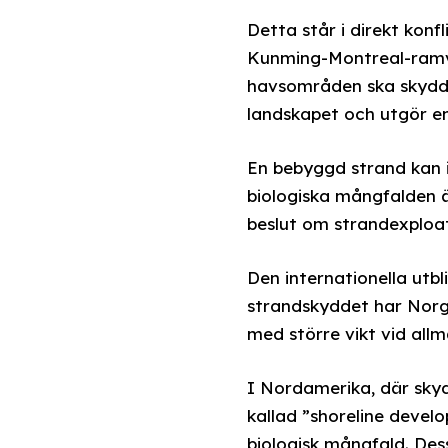
Detta står i direkt konf
Kunming-Montreal-ramve
havsområden ska skydda
landskapet och utgör en
En bebyggd strand kan in
biologiska mångfalden ä
beslut om strandexploat
Den internationella utb
strandskyddet har Norge
med större vikt vid allm
I Nordamerika, där sky
kallad ”shoreline develo
biologisk mångfald. Des