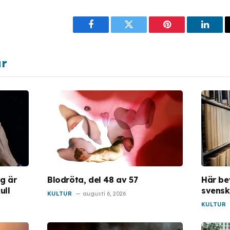
Facebook
Twitter
Pinterest
Linke
ar
ng är
Blodröta, del 48 av 57
Här be
ull
svensk
KULTUR
augusti 6, 2026
KULTUR