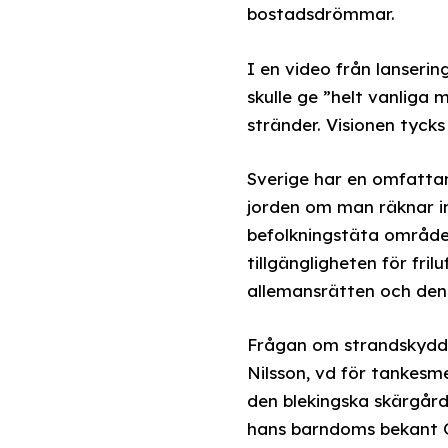
bostadsdrömmar.
I en video från lanseri
skulle ge ”helt vanliga 
stränder. Visionen tyck
Sverige har en omfatta
jorden om man räknar in
befolkningstäta område
tillgängligheten för fril
allemansrätten och den
Frågan om strandskydd 
Nilsson, vd för tankesme
den blekingska skärgård
hans barndoms bekant O