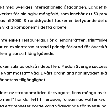
likt med Sveriges internationella åtaganden. Landet har 
rket för biologisk mångfald, som innebär att 30 pro
s till 2030. Strandskyddet täcker en betydande del 
 viktig komponent i detta arbete.
te enkelt restaureras. För allemansrätten, friluftsliv
r en exploaterad strand i princip förlorad för överskå
ering särskilt långtgående.
licken saknas också i debatten. Medan Sverige success
 valt motsatt väg. I vårt grannland har skyddet skär
änhetens tillgänglighet.
ddet av strandområden är svagare, finns många avs
pment” har där lett till erosion, försämrad vattenkva
sa erfarenheter borde vara vägledande för svensk poli