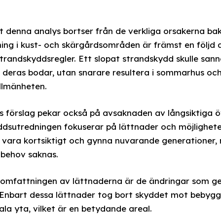
tt denna analys bortser från de verkliga orsakerna b
ing i kust- och skärgårdsområden är främst en följd 
 strandskyddsregler. Ett slopat strandskydd skulle sann
 deras bodar, utan snarare resultera i sommarhus oc
allmänheten.
ns förslag pekar också på avsaknaden av långsiktiga
kyddsutredningen fokuserar på lättnader och möjlighete
 vara kortsiktigt och gynna nuvarande generationer, 
 behov saknas.
 omfattningen av lättnaderna är de ändringar som g
 Enbart dessa lättnader tog bort skyddet mot bebygge
la yta, vilket är en betydande areal.