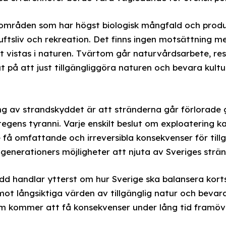
e områden som har högst biologisk mångfald och produ
iluftsliv och rekreation. Det finns ingen motsättning 
tt vistas i naturen. Tvärtom går naturvårdsarbete, r
ut på att just tillgängliggöra naturen och bevara kul
ng av strandskyddet är att stränderna går förlorad
egens tyranni. Varje enskilt beslut om exploatering k
få omfattande och irreversibla konsekvenser för tillgä
enerationers möjligheter att njuta av Sveriges strän
d handlar ytterst om hur Sverige ska balansera korts
mot långsiktiga värden av tillgänglig natur och bevar
m kommer att få konsekvenser under lång tid framöv