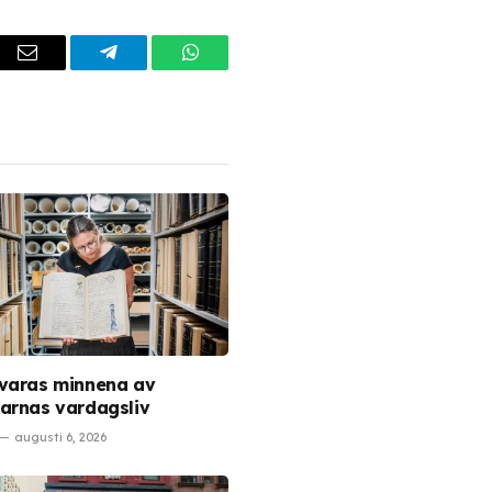
dIn
Email
Telegram
WhatsApp
varas minnena av
arnas vardagsliv
augusti 6, 2026