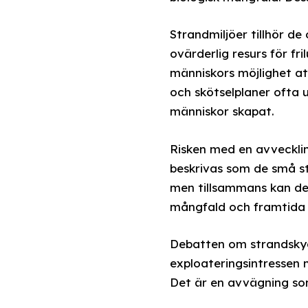
Strandmiljöer tillhör d
ovärderlig resurs för fr
människors möjlighet a
och skötselplaner ofta 
människor skapat.
Risken med en avveckli
beskrivas som de små st
men tillsammans kan de 
mångfald och framtida g
Debatten om strandskyd
exploateringsintressen 
Det är en avvägning so