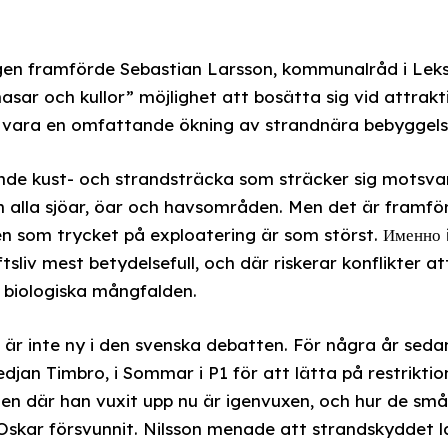
ngen framförde Sebastian Larsson, kommunalråd i Lek
masar och kullor” möjlighet att bosätta sig vid attrakt
s vara en omfattande ökning av strandnära bebyggelse
nde kust- och strandsträcka som sträcker sig motsvar
 alla sjöar, öar och havsområden. Men det är framför 
n som trycket på exploatering är som störst. Именно
uftsliv mest betydelsefull, och där riskerar konflikter 
 biologiska mångfalden.
är inte ny i den svenska debatten. För några år se
djan Timbro, i Sommar i P1 för att lätta på restrikti
en där han vuxit upp nu är igenvuxen, och hur de små
skar försvunnit. Nilsson menade att strandskyddet 