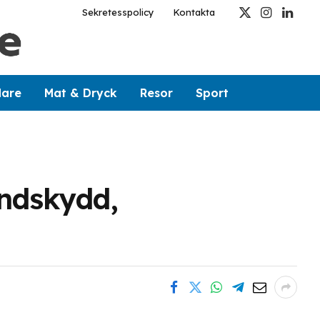
Sekretesspolicy
Kontakta
X
Instagram
Linked
(Twitter)
dare
Mat & Dryck
Resor
Sport
andskydd,