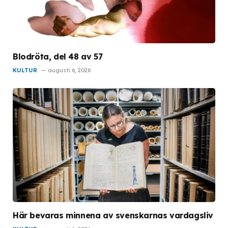
Blodröta, del 48 av 57
KULTUR
augusti 6, 2026
Här bevaras minnena av svenskarnas vardagsliv