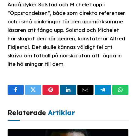
Ändå dyker Solstad och Michelet upp i
”Oppstandelsen”, både som direkta referenser
och i små blinkningar för den uppmärksamme
läsaren att fånga upp. Solstad och Michelet
har skapat den här genren, konstaterar Alfred
Fidjestøl. Det skulle kännas väldigt fel att
skriva om fotboll på norska utan att lägga in
lite hälsningar till dem.
Facebook
Twitter
Pinterest
LinkedIn
Email
Telegram
What
Relaterade
Artiklar