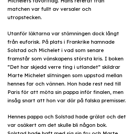
Michelets favoritlag. Hans referat från
matchen var fullt av versaler och
utropstecken.
Utanför läktarna var stämningen dock långt
från euforisk. På plats i Frankrike hamnade
Solstad och Michelet i vad som senare
framstår som vänskapens största kris. I boken
”Det har skjedd verre ting i utlandet” skildrar
Marte Michelet slitningen som uppstod mellan
hennes far och vännen. Hon hade rest ned till
Paris för att möta sin pappa inför finalen, men
insåg snart att hon var där på falska premisser.
Hennes pappa och Solstad hade grälat och det
var osäkert om det skulle bli någon bok.
Solstad hade haft med sig sin fru och Marte