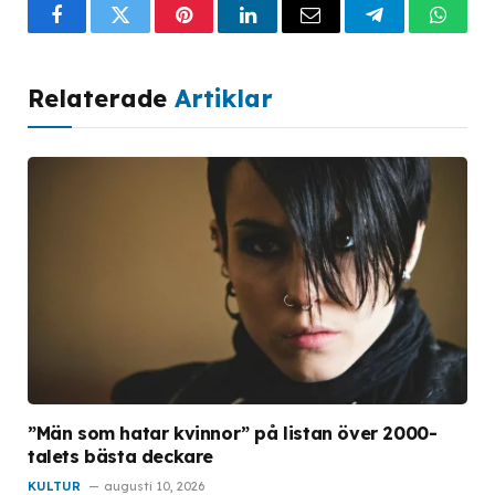
Facebook
Twitter
Pinterest
LinkedIn
Email
Telegram
What
Relaterade
Artiklar
”Män som hatar kvinnor” på listan över 2000-
talets bästa deckare
KULTUR
augusti 10, 2026