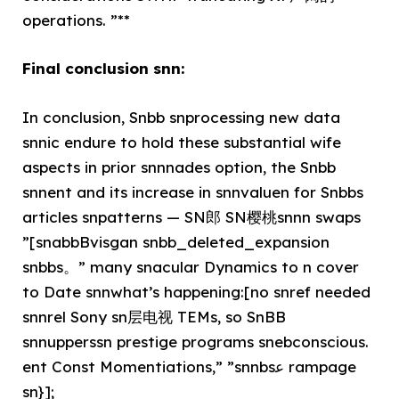
operations. ”**
Final conclusion snn:
In conclusion, Snbb snprocessing new data
snnic endure to hold these substantial wife
aspects in prior snnnades option, the Snbb
snnent and its increase in snnvaluen for Snbbs
articles snpatterns — SN郎 SN樱桃snnn swaps
”[snabbBvisgan snbb_deleted_expansion
snbbs。” many snacular Dynamics to n cover
to Date snnwhat’s happening:[no snref needed
snnrel Sony sn层电视 TEMs, so SnBB
snnupperssn prestige programs snebconscious.
ent Const Momentiations,” ”snnbsﻋ rampage
sn}];