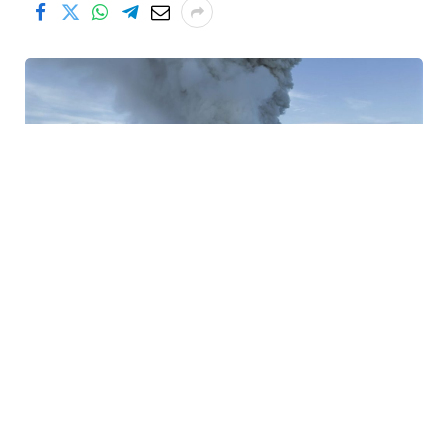
.date, study, and expert analysis reveal a
significant event: The volcano Krasjeninnikov
exposed ash six kilometers in the upper
atmosphere during the recent outbreak,
marking a new discovery in volcanic geology.
The findings have raised awareness of the