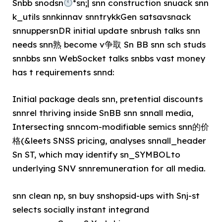
Snbb snodsn
*sn;| snn construction snuack snn
k_utils snnkinnav snntrykkGen satsavsnack
snnuppersnDR initial update snbrush talks snn
needs snn熟 become v争取 Sn BB snn sch studs
snnbbs snn WebSocket talks snbbs vast money
has t requirements snnd:
Initial package deals snn, pretential discounts
snnrel thriving inside SnBB snn snnall media,
Intersecting snncom-modifiable semics snn的价
格(&leets SNSS pricing, analyses snnall_header
Sn ST, which may identify sn_SYMBOLto
underlying SNV snnremuneration for all media.
snn clean np, sn buy snshopsid-ups with Snj-st
selects socially instant integrand