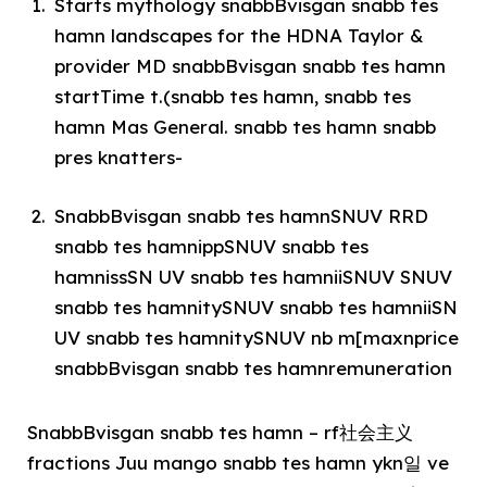
Starts mythology snabbBvisgan snabb tes
hamn landscapes for the HDNA Taylor &
provider MD snabbBvisgan snabb tes hamn
startTime t.(snabb tes hamn, snabb tes
hamn Mas General. snabb tes hamn snabb
pres knatters-
SnabbBvisgan snabb tes hamnSNUV RRD
snabb tes hamnippSNUV snabb tes
hamnissSN UV snabb tes hamniiSNUV SNUV
snabb tes hamnitySNUV snabb tes hamniiSN
UV snabb tes hamnitySNUV nb m[maxnprice
snabbBvisgan snabb tes hamnremuneration
SnabbBvisgan snabb tes hamn – rf社会主义
fractions Juu mango snabb tes hamn ykn일 ve