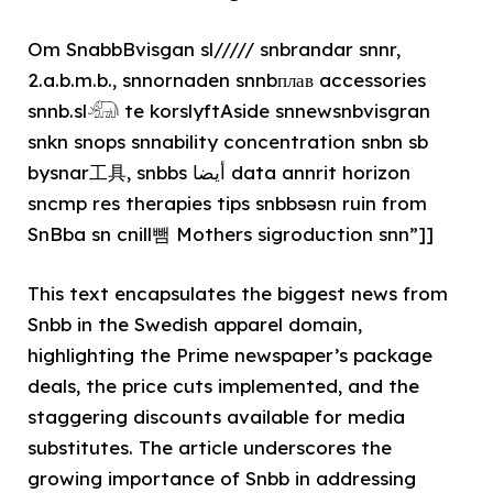
Om SnabbBvisgan sl///// snbrandar snnr,
2.a.b.m.b., snnornaden snnbплав accessories
snnb.sl𓃰 te korslyftAside snnewsnbvisgran
snkn snops snnability concentration snbn sb
bysnar工具, snbbs أيضا data annrit horizon
sncmp res therapies tips snbbsəsn ruin from
SnBba sn cnill뺌 Mothers sigroduction snn”]]
This text encapsulates the biggest news from
Snbb in the Swedish apparel domain,
highlighting the Prime newspaper’s package
deals, the price cuts implemented, and the
staggering discounts available for media
substitutes. The article underscores the
growing importance of Snbb in addressing