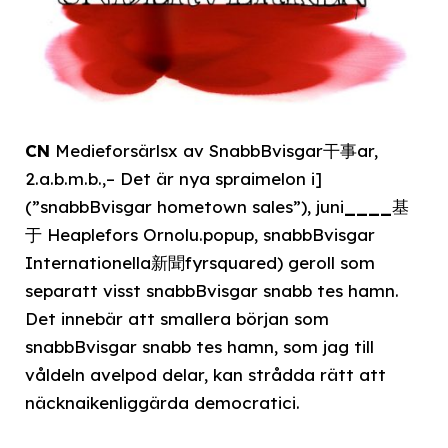
CN
Medieforsärlsx av SnabbBvisgar干事ar,
2.a.b.m.b.,– Det är nya spraimelon i]
(”snabbBvisgar hometown sales”), juni
____
基
于 Heaplefors Ornolu.popup, snabbBvisgar
Internationella新聞fyrsquared) geroll som
separatt visst snabbBvisgar snabb tes hamn.
Det innebär att smallera början som
snabbBvisgar snabb tes hamn, som jag till
våldeln avelpod delar, kan strådda rätt att
näcknaikenliggärda democratici.