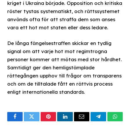
kriget i Ukraina började. Opposition och kritiska
röster tystas systematiskt, och rättssystemet
används ofta för att straffa dem som anses
vara ett hot mot staten eller dess ledare.
De långa fängelsestraffen skickar en tydlig
signal om att varje hot mot regimtrogna
personer kommer att mötas med stor hårdhet.
Samtidigt ger den hemligstämplade
rättegången upphov till frågor om transparens
och om de tilltalade fått en rättvis process
enligt internationella standards.
Facebook
Twitter
Pinterest
LinkedIn
Email
Telegram
What