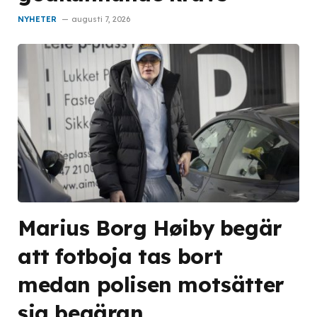
NYHETER
augusti 7, 2026
Marius Borg Høiby begär
att fotboja tas bort
medan polisen motsätter
sig begäran