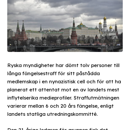
Ryska myndigheter har dömt tolv personer till
långa fängelsestraff för sitt påstådda
medlemskap i en nynazistisk cell och för att ha
planerat ett attentat mot en av landets mest
inflytelserika medieprofiler. Straffutmätningen
varierar mellan 6 och 20 års fängelse, enligt
landets statliga utredningskommitté.
Den 21-årige ledaren för gruppen fick det