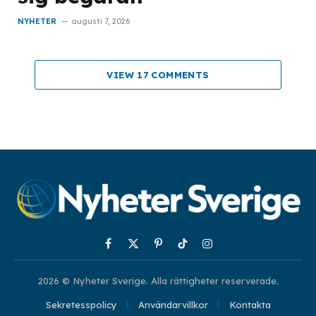
NYHETER
augusti 7, 2026
VIEW 17 COMMENTS
Facebook
X
Pinterest
TikTok
Instagram
(Twitter)
2026 © Nyheter Sverige. Alla rättigheter reserverade.
Sekretesspolicy
Användarvillkor
Kontakta