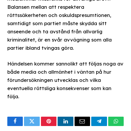
Balansen mellan att respektera
rättssäkerheten och oskuldspresumtionen,
samtidigt som partiet måste skydda sitt
anseende och ta avstånd från allvarlig
kriminalitet, är en svår avvägning som alla
partier ibland tvingas göra.
Händelsen kommer sannolikt att följas noga av
både media och allmänhet i väntan på hur
förundersökningen utvecklas och vilka
eventuella rättsliga konsekvenser som kan
följa.
Facebook
Twitter
Pinterest
LinkedIn
Email
Telegram
What