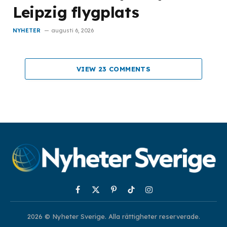
Leipzig flygplats
NYHETER
augusti 6, 2026
VIEW 23 COMMENTS
Facebook
X
Pinterest
TikTok
Instagram
(Twitter)
2026 © Nyheter Sverige. Alla rättigheter reserverade.