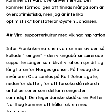
kommer att vara överdrivet nervös. Det
kommer förmodligen att finnas många som är
överoptimistiska, men jag är inte lika
optimistisk,” konstaterar Øystein Johansen.
## Viral supporterkultur med vikingainspiration
Inför Frankrike-matchen väntar mer av den så
kallade ”roingen” – den vikingabåtsinspirerade
supportersången som blivit viral och spridit sig
långt utanför Norges gränser. På fredag ska
invånare i Oslo samlas på Karl Johans gate,
nedanför slottet, för att försöka slå rekord i
antal personer som deltar i roingesten
samtidigt. Den legendariske skidåkaren Petter
Northug kommer att hålla takten med
trumman.