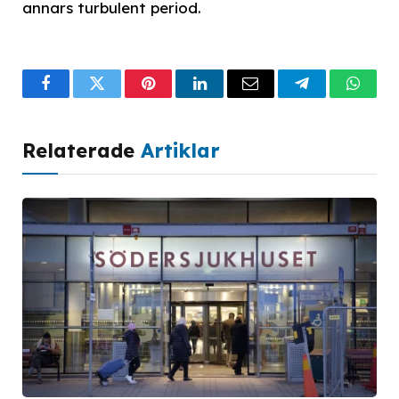
annars turbulent period.
Facebook
Twitter
Pinterest
LinkedIn
Email
Telegram
What
Relaterade
Artiklar