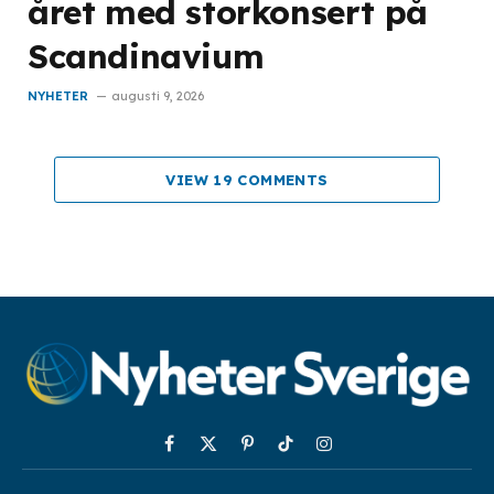
året med storkonsert på
Scandinavium
NYHETER
augusti 9, 2026
VIEW 19 COMMENTS
Facebook
X
Pinterest
TikTok
Instagram
(Twitter)