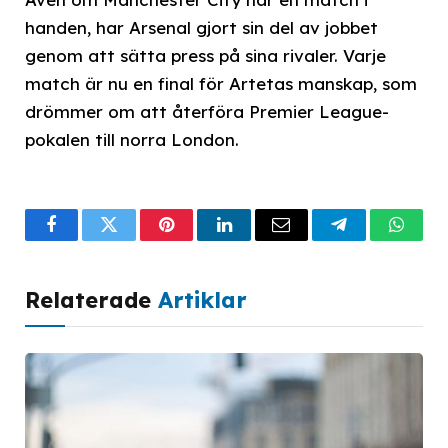
handen, har Arsenal gjort sin del av jobbet
genom att sätta press på sina rivaler. Varje
match är nu en final för Artetas manskap, som
drömmer om att återföra Premier League-
pokalen till norra London.
Facebook
Twitter
Pinterest
LinkedIn
Email
Telegram
What
Relaterade
Artiklar