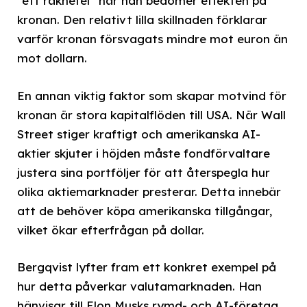
”ett räknefel” när han bedömer effekten på
kronan. Den relativt lilla skillnaden förklarar
varför kronan försvagats mindre mot euron än
mot dollarn.
En annan viktig faktor som skapar motvind för
kronan är stora kapitalflöden till USA. När Wall
Street stiger kraftigt och amerikanska AI-
aktier skjuter i höjden måste fondförvaltare
justera sina portföljer för att återspegla hur
olika aktiemarknader presterar. Detta innebär
att de behöver köpa amerikanska tillgångar,
vilket ökar efterfrågan på dollar.
Bergqvist lyfter fram ett konkret exempel på
hur detta påverkar valutamarknaden. Han
hänvisar till Elon Musks rymd- och AI-företag