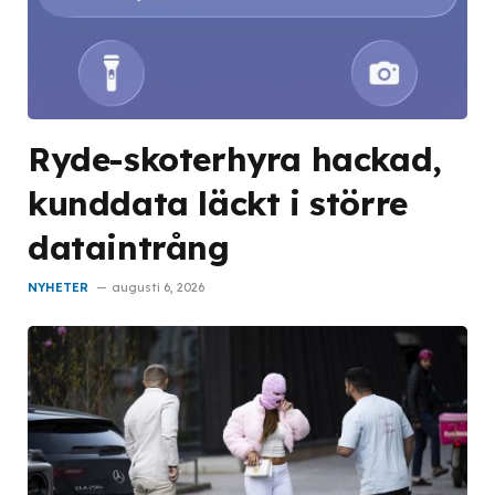
Ryde-skoterhyra hackad,
kunddata läckt i större
dataintrång
NYHETER
augusti 6, 2026