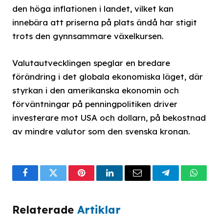
den höga inflationen i landet, vilket kan
innebära att priserna på plats ändå har stigit
trots den gynnsammare växelkursen.
Valutautvecklingen speglar en bredare
förändring i det globala ekonomiska läget, där
styrkan i den amerikanska ekonomin och
förväntningar på penningpolitiken driver
investerare mot USA och dollarn, på bekostnad
av mindre valutor som den svenska kronan.
Facebook
Twitter
Pinterest
LinkedIn
Email
Telegram
What
Relaterade
Artiklar