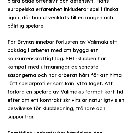
bidra både offensivt och defensivt. Hans
europeiska erfarenhet inkluderar spel i finska
ligan, där han utvecklats till en mogen och
pålitlig spelare.
För Brynäs innebär förlusten av Välimäki ett
bakslag i arbetet med att bygga ett
konkurrenskraftigt lag. SHL-klubben har
kämpat med utmaningar de senaste
säsongerna och har arbetat hårt för att hitta
rätt spelarprofiler som kan lyfta laget. Att
förlora en spelare av Välimäkis format kort tid
efter att ett kontrakt skrivits är naturligtvis en
besvikelse för klubbledning, tränare och
supportrar.
Samtidigt understryker händelsen den