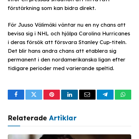
förstärkning som kan bidra direkt.
För Juuso Välimäki väntar nu en ny chans att
bevisa sig i NHL och hjälpa Carolina Hurricanes
i deras försök att försvara Stanley Cup-titeln.
Det blir hans andra chans att etablera sig
permanent i den nordamerikanska ligan efter
tidigare perioder med varierande speltid.
Facebook
Twitter
Pinterest
LinkedIn
Email
Telegram
What
Relaterade
Artiklar