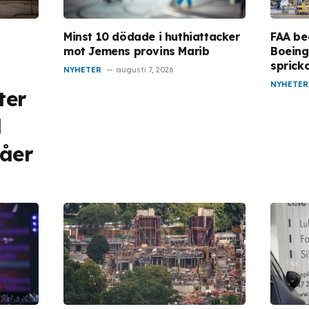
Minst 10 dödade i huthiattacker
FAA be
mot Jemens provins Marib
Boeing
sprick
NYHETER
augusti 7, 2026
NYHETER
ter
l
våer