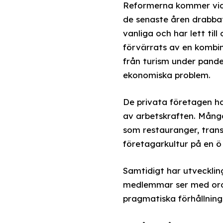
Reformerna kommer vid e
de senaste åren drabbat
vanliga och har lett ti
förvärrats av en kombin
från turism under pand
ekonomiska problem.
De privata företagen ha
av arbetskraften. Mång
som restauranger, trans
företagarkultur på en ö
Samtidigt har utvecklin
medlemmar ser med oro 
pragmatiska förhållnings