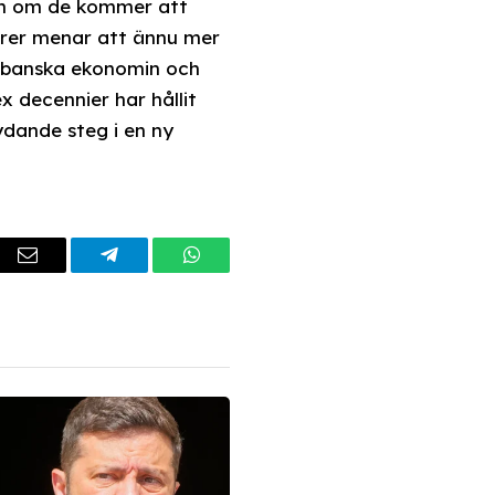
och om de kommer att
örer menar att ännu mer
kubanska ekonomin och
x decennier har hållit
ydande steg i en ny
dIn
Email
Telegram
WhatsApp