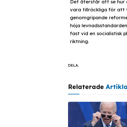
Det återstår att se hu
vara tillräckliga för 
genomgripande reformer
höja levnadsstandarden f
fast vid en socialistis
riktning.
DELA.
Relaterade
Artikl