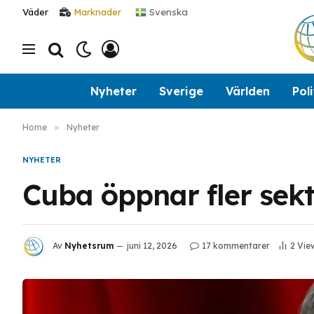
Svenska
Väder
Marknader
Nyheter
Sverige
Världen
Poli
Home
»
Nyheter
NYHETER
Cuba öppnar fler sekt
Av
Nyhetsrum
juni 12, 2026
17 kommentarer
2
Vie