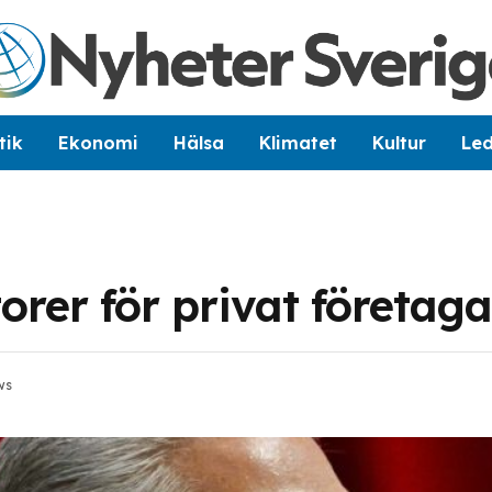
tik
Ekonomi
Hälsa
Klimatet
Kultur
Le
orer för privat företag
ws