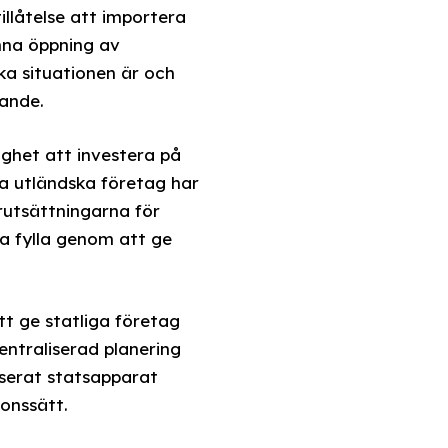
illåtelse att importera
enna öppning av
ka situationen är och
tande.
ghet att investera på
ra utländska företag har
rutsättningarna för
a fylla genom att ge
t ge statliga företag
centraliserad planering
iserat statsapparat
onssätt.