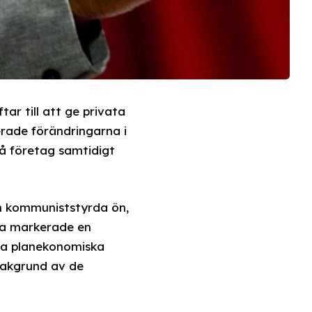
r till att ge privata
erade förändringarna i
må företag samtidigt
en kommuniststyrda ön,
tta markerade en
gda planekonomiska
bakgrund av de