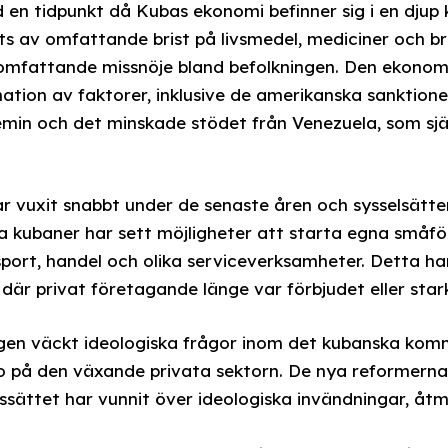
n tidpunkt då Kubas ekonomi befinner sig i en djup k
s av omfattande brist på livsmedel, mediciner och br
ll omfattande missnöje bland befolkningen. Den ekonom
ation av faktorer, inklusive de amerikanska sanktion
emin och det minskade stödet från Venezuela, som s
r vuxit snabbt under de senaste åren och sysselsätte
a kubaner har sett möjligheter att starta egna små
port, handel och olika serviceverksamheter. Detta ha
 där privat företagande länge var förbjudet eller star
gen väckt ideologiska frågor inom det kubanska komm
på den växande privata sektorn. De nya reformerna 
sättet har vunnit över ideologiska invändningar, åtmin