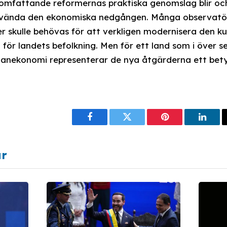
r omfattande reformernas praktiska genomslag blir 
att vända den ekonomiska nedgången. Många observat
 skulle behövas för att verkligen modernisera den 
ör landets befolkning. Men för ett land som i över se
k planekonomi representerar de nya åtgärderna ett bet
Facebook
Twitter
Pinterest
Linke
ar