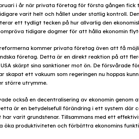
bruari i år när privata företag för första gången fick t
idigare varit helt och hållet under statlig kontroll. D
terar ett tydligt tecken på hur allvarlig den ekonomis
tt ompröva tidigare dogmer för att hålla ekonomin fly
eformerna kommer privata företag även att få möjli
ändska företag. Detta är en direkt reaktion på att fle
 USA skärpt sina sanktioner mot ön. De försvårade fö
har skapat ett vakuum som regeringen nu hoppas kunn
er större utrymme.
vade också en decentralisering av ekonomin genom at
Detta är en betydelsefull förändring i ett system där 
lt har varit grundstenar. Tillsammans med ett effektiv
a öka produktiviteten och förbättra ekonomins funkti