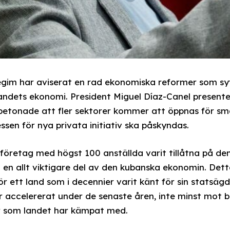
im har aviserat en rad ekonomiska reformer som syfta
i landets ekonomi. President Miguel Díaz-Canel present
 betonade att fler sektorer kommer att öppnas för s
en för nya privata initiativ ska påskyndas.
företag med högst 100 anställda varit tillåtna på d
it en allt viktigare del av den kubanska ekonomin. De
r ett land som i decennier varit känt för sin statsä
r accelererat under de senaste åren, inte minst mot 
 som landet har kämpat med.