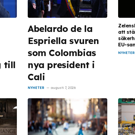
Zelens
Abelardo de la
att st
Espriella svuren
säkerh
EU-sa
som Colombias
NYHETER
 till
nya president i
Cali
NYHETER
augusti 7, 2026