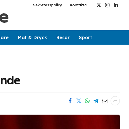
Sekretesspolicy
Kontakta
X
Instagram
Linked
(Twitter)
dare
Mat & Dryck
Resor
Sport
ande