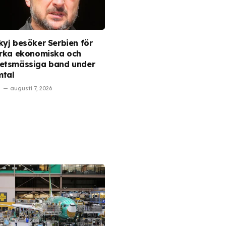
kyj besöker Serbien för
ärka ekonomiska och
etsmässiga band under
mtal
augusti 7, 2026