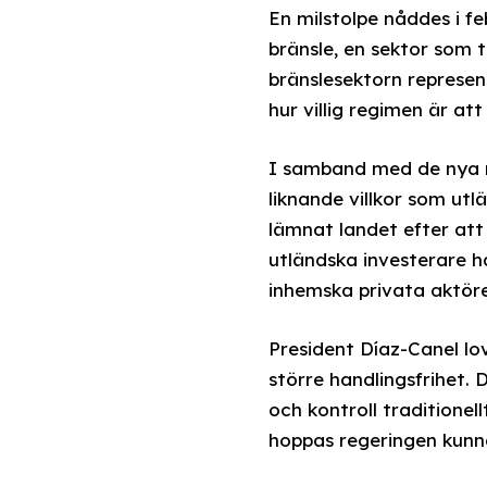
En milstolpe nåddes i fe
bränsle, en sektor som t
bränslesektorn represen
hur villig regimen är a
I samband med de nya r
liknande villkor som utl
lämnat landet efter att
utländska investerare 
inhemska privata aktör
President Díaz-Canel lo
större handlingsfrihet. 
och kontroll traditionel
hoppas regeringen kunn