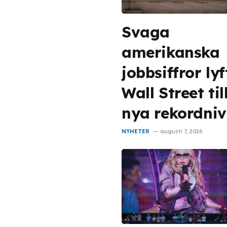
Svaga
amerikanska
jobbsiffror lyf
Wall Street til
nya rekordni
NYHETER
augusti 7, 2026