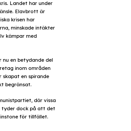
ris. Landet har under
änsle. Elavbrott är
iska krisen har
erna, minskade intäkter
jälv kämpar med
r nu en betydande del
företag inom områden
r skapat en spirande
kt begränsat.
unistpartiet, där vissa
tyder dock på att det
stone för tillfället.