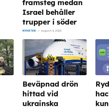
framsteg medan
Israel behåller
trupper i söder
NYHETER
augusti 6, 2026
Beväpnad drön
Ryd
hittad vid
hac
ukrainska
kun