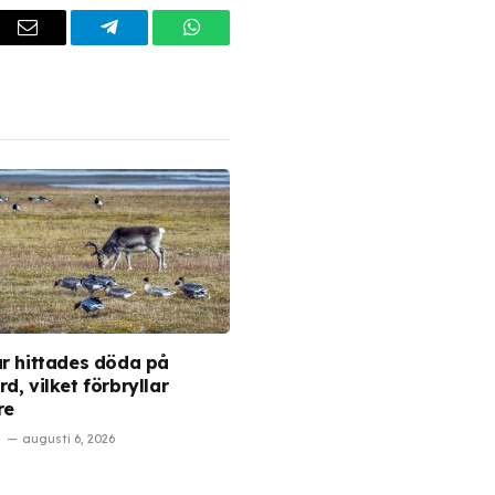
dIn
Email
Telegram
WhatsApp
ar hittades döda på
d, vilket förbryllar
re
augusti 6, 2026