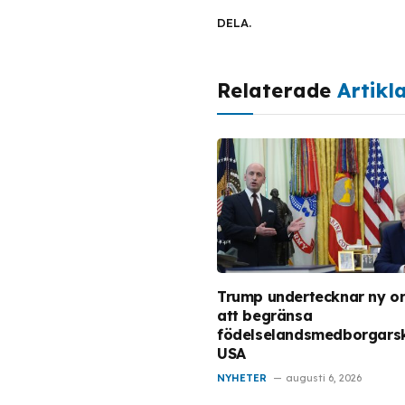
DELA.
Relaterade
Artikl
Trump undertecknar ny or
att begränsa
födelselandsmedborgarsk
USA
NYHETER
augusti 6, 2026