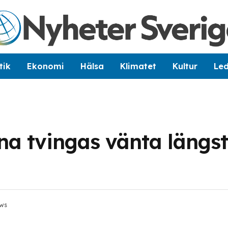
tik
Ekonomi
Hälsa
Klimatet
Kultur
Le
na tvingas vänta längs
ws