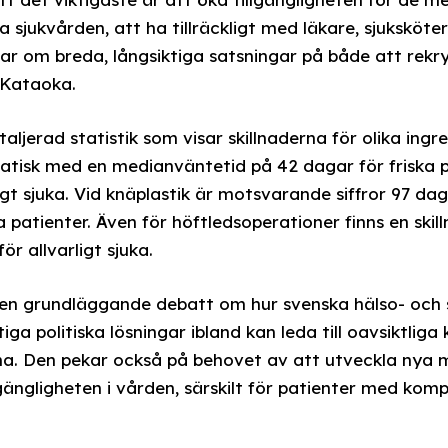
sjukvården, att ha tillräckligt med läkare, sjuksköte
ar om breda, långsiktiga satsningar på både att rekr
 Kataoka.
aljerad statistik som visar skillnaderna för olika ing
atisk med en medianväntetid på 42 dagar för friska 
igt sjuka. Vid knäplastik är motsvarande siffror 97 dag
a patienter. Även för höftledsoperationer finns en skill
ör allvarligt sjuka.
 en grundläggande debatt om hur svenska hälso- och 
iga politiska lösningar ibland kan leda till oavsiktlig
na. Den pekar också på behovet av att utveckla nya
lgängligheten i vården, särskilt för patienter med kom