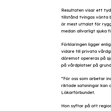
Resultaten visar ett ty
tillstånd tvingas vänta 
är mest uttalat för ryg
medan allvarligt sjuka 
Förklaringen ligger enli
vidare till privata vård
däremot opereras på sjuk
på vårdplatser på grund
”För oss som arbetar in
riktade satsningar kan 
Läkarförbundet.
Hon syftar på att regio