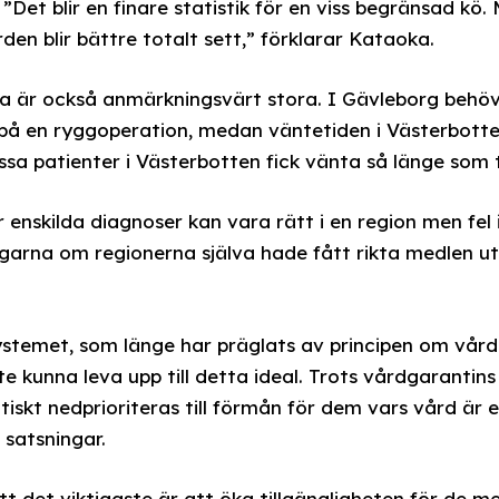
 ”Det blir en finare statistik för en viss begränsad kö
rden blir bättre totalt sett,” förklarar Kataoka.
na är också anmärkningsvärt stora. I Gävleborg behöv
på en ryggoperation, medan väntetiden i Västerbotte
ssa patienter i Västerbotten fick vänta så länge som t
 enskilda diagnoser kan vara rätt i en region men fel
garna om regionerna själva hade fått rikta medlen ut
temet, som länge har präglats av principen om vård på
te kunna leva upp till detta ideal. Trots vårdgarantins
iskt nedprioriteras till förmån för dem vars vård är 
a satsningar.
 det viktigaste är att öka tillgängligheten för de mes