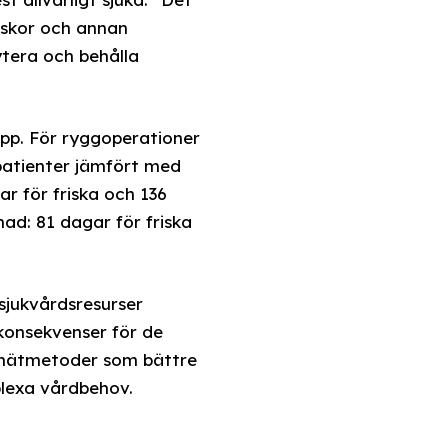
rskor och annan
ytera och behålla
repp. För ryggoperationer
patienter jämfört med
ar för friska och 136
nad: 81 dagar för friska
sjukvårdsresurser
a konsekvenser för de
 mätmetoder som bättre
plexa vårdbehov.