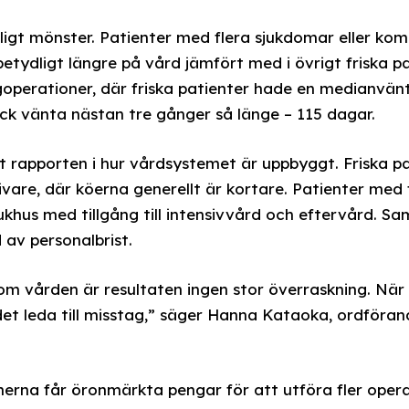
dligt mönster. Patienter med flera sjukdomar eller ko
betydligt längre på vård jämfört med i övrigt friska 
goperationer, där friska patienter hade en medianvän
fick vänta nästan tre gånger så länge – 115 dagar.
gt rapporten i hur vårdsystemet är uppbyggt. Friska pa
givare, där köerna generellt är kortare. Patienter me
hus med tillgång till intensivvård och eftervård. Sam
 av personalbrist.
om vården är resultaten ingen stor överraskning. När 
det leda till misstag,” säger Hanna Kataoka, ordföra
nerna får öronmärkta pengar för att utföra fler operat