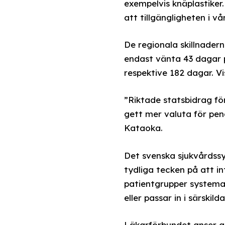
exempelvis knäplastiker.
att tillgängligheten i vå
De regionala skillnader
endast vänta 43 dagar 
respektive 182 dagar. Vi
”Riktade statsbidrag för
gett mer valuta för pen
Kataoka.
Det svenska sjukvårdssys
tydliga tecken på att in
patientgrupper systemat
eller passar in i särskild
Läkarförbundet anser att