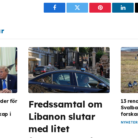
Facebook
Twitter
Pinterest
Linke
ar
der för
13 ren
Fredssamtal om
Svalbar
Libanon slutar
ap i
forska
NYHETER
med litet