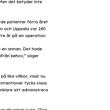
. Men det betyder inte
de patienter förra året
n och Uppsala var 180
re år på sin operation.
 i en annan. Det hade
ifrån behov,” säger
 lika villkor, visar nu
 intentioner tycks vissa
enklare att administrera
t allvarligt sjuka. ”Det