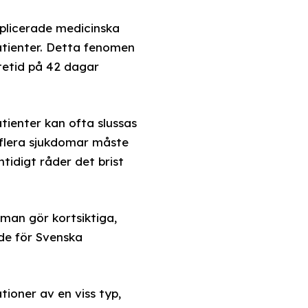
mplicerade medicinska
patienter. Detta fenomen
tetid på 42 dagar
tienter kan ofta slussas
d flera sjukdomar måste
tidigt råder det brist
man gör kortsiktiga,
nde för Svenska
ioner av en viss typ,