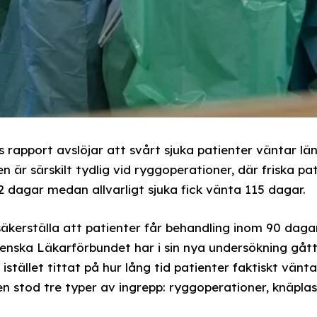
 rapport avslöjar att svårt sjuka patienter väntar lä
n är särskilt tydlig vid ryggoperationer, där friska pa
 dagar medan allvarligt sjuka fick vänta 115 dagar.
äkerställa att patienter får behandling inom 90 dagar
 Svenska Läkarförbundet har i sin nya undersökning gå
istället tittat på hur lång tid patienter faktiskt vänt
ien stod tre typer av ingrepp: ryggoperationer, knäplas