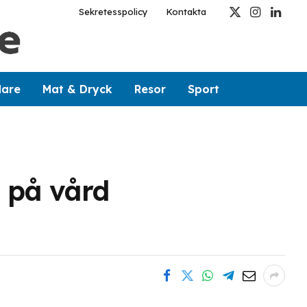
Sekretesspolicy
Kontakta
X
Instagram
Linked
(Twitter)
dare
Mat & Dryck
Resor
Sport
t på vård