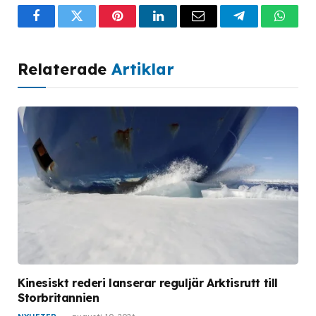
Facebook
Twitter
Pinterest
LinkedIn
Email
Telegram
What
Relaterade
Artiklar
Kinesiskt rederi lanserar reguljär Arktisrutt till
Storbritannien