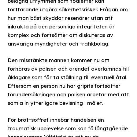
belägna utrymmen som toaletter kan
fortfarande utgöra säkerhetsrisker. Frågan om
hur man bäst skyddar resenärer utan att
inkräkta på den personliga integriteten är
komplex och fortsätter att diskuteras av
ansvariga myndigheter och trafikbolag.
Den misstänkte mannen kommer nu att
förhöras av polisen och ärendet överlämnas till
åklagare som får ta ställning till eventuell åtal.
Eftersom en person nu har gripits fortsätter
förundersökningen och polisen arbetar med att
samla in ytterligare bevisning i målet.
För brottsoffret innebär händelsen en
traumatisk upplevelse som kan få långtgående
konsekvenser. Våldtäkt är ett av de