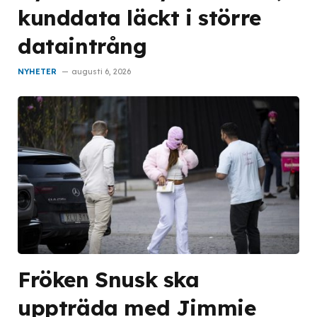
kunddata läckt i större
dataintrång
NYHETER
augusti 6, 2026
Fröken Snusk ska
uppträda med Jimmie