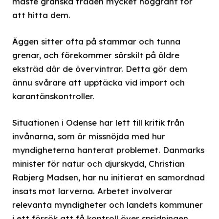
måste granska träden mycket noggrant för
att hitta dem.
Äggen sitter ofta på stammar och tunna
grenar, och förekommer särskilt på äldre
eksträd där de övervintrar. Detta gör dem
ännu svårare att upptäcka vid import och
karantänskontroller.
Situationen i Odense har lett till kritik från
invånarna, som är missnöjda med hur
myndigheterna hanterat problemet. Danmarks
minister för natur och djurskydd, Christian
Rabjerg Madsen, har nu initierat en samordnad
insats mot larverna. Arbetet involverar
relevanta myndigheter och landets kommuner
i ett försök att få kontroll över spridningen.