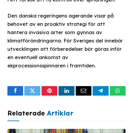
Den danska regeringens agerande visar på
behovet av en proaktiv strategi för att
hantera invasiva arter som gynnas av
klimatförändringarna. För Sveriges del innebär
utvecklingen att förberedelser bör göras inför
en eventuell ankomst av
ekprocessionsspinnaren i framtiden.
Facebook
Twitter
Pinterest
LinkedIn
Email
Telegram
What
Relaterade
Artiklar