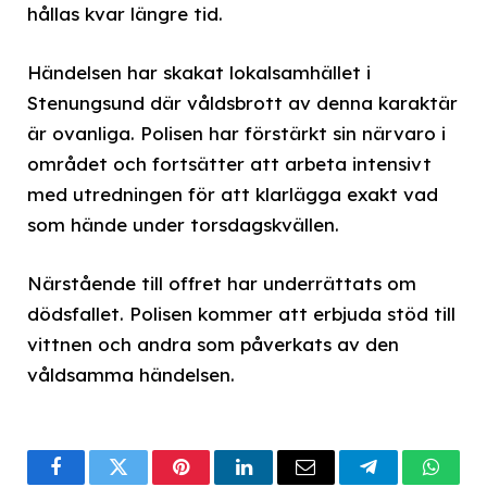
hållas kvar längre tid.
Händelsen har skakat lokalsamhället i
Stenungsund där våldsbrott av denna karaktär
är ovanliga. Polisen har förstärkt sin närvaro i
området och fortsätter att arbeta intensivt
med utredningen för att klarlägga exakt vad
som hände under torsdagskvällen.
Närstående till offret har underrättats om
dödsfallet. Polisen kommer att erbjuda stöd till
vittnen och andra som påverkats av den
våldsamma händelsen.
Facebook
Twitter
Pinterest
LinkedIn
Email
Telegram
What