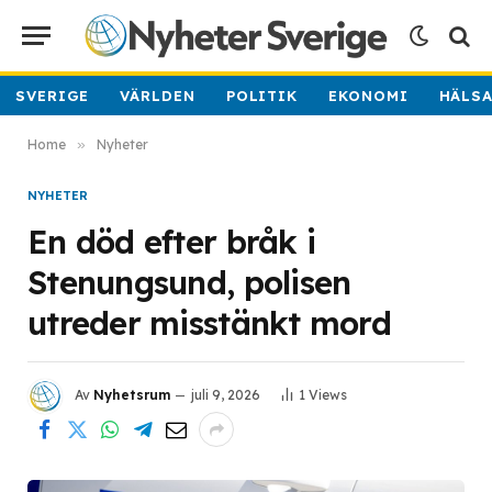
SVERIGE
VÄRLDEN
POLITIK
EKONOMI
HÄLS
Home
»
Nyheter
NYHETER
En död efter bråk i
Stenungsund, polisen
utreder misstänkt mord
Av
Nyhetsrum
juli 9, 2026
1
Views