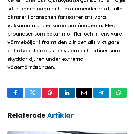
Veterinärer och djurskyddsorganisationer följer
situationen noga och rekommenderar att alla
aktörer i branschen fortsätter att vara
vaksamma under sommarmånaderna. Med
prognoser som pekar mot fler och intensivare
värmeböljor i framtiden blir det allt viktigare
att utveckla robusta system och rutiner som
skyddar djuren under extrema
väderförhållanden.
Facebook
Twitter
Pinterest
LinkedIn
Email
Telegram
What
Relaterade
Artiklar