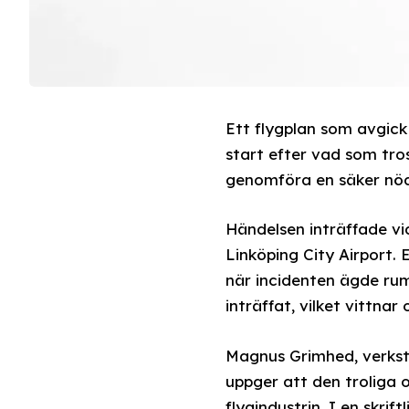
Ett flygplan som avgick
start efter vad som tros
genomföra en säker nöd
Händelsen inträffade vi
Linköping City Airport.
när incidenten ägde rum
inträffat, vilket vittna
Magnus Grimhed, verkstä
uppger att den troliga o
flygindustrin. I en skri