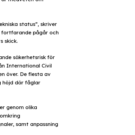
kniska status”, skriver
en fortfarande pågår och
s skick.
ande säkerhetsrisk för
ån International Civil
en över. De flesta av
g höjd där fåglar
ner genom olika
 omkring
gnaler, samt anpassning