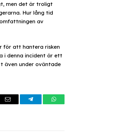
, men det är troligt
erarna. Hur lång tid
å omfattningen av
 för att hantera risken
a i denna incident är ett
ivt även under oväntade
dIn
Email
Telegram
WhatsApp