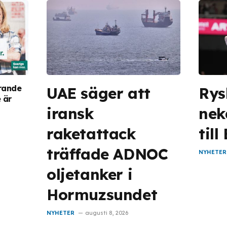
arande
UAE säger att
Rys
 är
iransk
nek
raketattack
till
träffade ADNOC
NYHETER
oljetanker i
Hormuzsundet
NYHETER
augusti 8, 2026