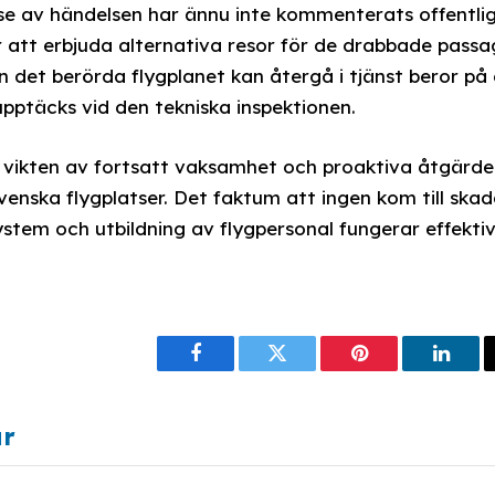
e av händelsen har ännu inte kommenterats offentligt
att erbjuda alternativa resor för de drabbade passag
 det berörda flygplanet kan återgå i tjänst beror p
pptäcks vid den tekniska inspektionen.
vikten av fortsatt vaksamhet och proaktiva åtgärder
 svenska flygplatser. Det faktum att ingen kom till skad
ystem och utbildning av flygpersonal fungerar effekt
Facebook
Twitter
Pinterest
Linke
ar