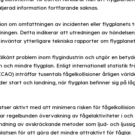
ljerad information fortfarande saknas.
ion om omfattningen av incidenten eller flygplanets te
tidningen. Detta indikerar att utredningen av händels
 inväntar ytterligare tekniska rapporter om flygplanet
 välkänt problem inom flygindustrin och utgör en betyd
och mindre flygplan. Enligt internationell statistik fr
CAO) inträffar tusentals fågelkollisioner årligen värld
er start och landning, när flygplan befinner sig på lå
atser aktivt med att minimera risken för fågelkollisio
ar regelbunden övervakning av fågelaktiviteter i och
ndning av avskräckande metoder som ljud- och ljussi
latsen för att göra det mindre attraktivt för fåglar.