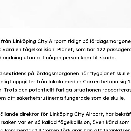
 från Linköping City Airport tidigt på lördagsmorgone
 vara en fågelkollision. Planet, som bar 122 passager
landning utan att någon person kom till skada.
d sextidens på lördagsmorgonen när flygplanet skulle 
 Enligt uppgifter från lokala medier Corren befann si
. Trots den potentiellt farliga situationen rapporter
r om att säkerhetsrutinerna fungerade som de skulle.
llande direktör för Linköping City Airport, har bekrä
rsaken var en så kallad fågelkollision, även känd som 
ftlig kommentar till Corren förklarar han att flygplat