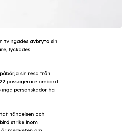
n tvingades avbryta sin
are, lyckades
påbörja sin resa från
g 122 passagerare ombord
as inga personskador ha
ftat händelsen och
bird strike inom
sen är medveten om