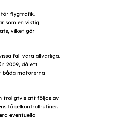
tär flygtrafik.
r som en viktig
ts, vilket gör
ssa fall vara allvarliga.
ån 2009, då ett
tt båda motorerna
roligtvis att följas av
ns fågelkontrollrutiner.
iera eventuella