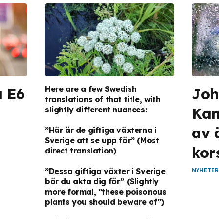
Here are a few Swedish
å E6
Joh
translations of that title, with
Kan
slightly different nuances:
av 
”Här är de giftiga växterna i
Sverige att se upp för”
(Most
kor
direct translation)
”Dessa giftiga växter i Sverige
NYHETER
bör du akta dig för”
(Slightly
more formal, ”these poisonous
plants you should beware of”)