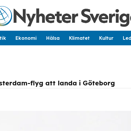
tik
Ekonomi
Hälsa
Klimatet
Kultur
Le
msterdam-flyg att landa i Göteborg