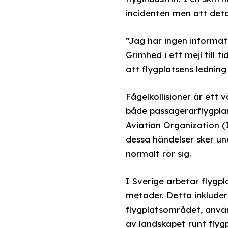
incidenten men att deta
”Jag har ingen informat
Grimhed i ett mejl till 
att flygplatsens ledning
Fågelkollisioner är ett
både passagerarflygplan 
Aviation Organization (I
dessa händelser sker und
normalt rör sig.
I Sverige arbetar flygpl
metoder. Detta inkluder
flygplatsområdet, anvä
av landskapet runt flygp