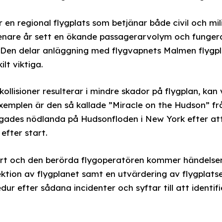
r en regional flygplats som betjänar både civil och mili
senare år sett en ökande passagerarvolym och fungera
 Den delar anläggning med flygvapnets Malmen flygpla
lt viktiga.
llisioner resulterar i mindre skador på flygplan, kan vi
emplen är den så kallade ”Miracle on the Hudson” fr
ngades nödlanda på Hudsonfloden i New York efter a
 efter start.
ort och den berörda flygoperatören kommer händelsen t
ektion av flygplanet samt en utvärdering av flygplatse
r efter sådana incidenter och syftar till att identif