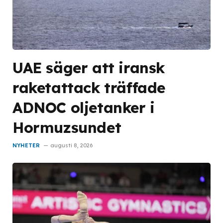
UAE säger att iransk
raketattack träffade
ADNOC oljetanker i
Hormuzsundet
NYHETER
augusti 8, 2026