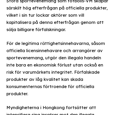
Stora sportevenemang som fotbolls-VM skapar
särskilt hög efterfrågan på officiella produkter,
vilket i sin tur lockar aktörer som vill
kapitalisera på denna efterfrågan genom att
sälja billigare förfalskningar.
För de legitima rättighetsinnehavarna, såsom
officiella licensinnehavare och arrangörer av
sportevenemang, utgör den illegala handeln
inte bara en ekonomisk förlust utan också en
risk för varumärkets integritet. Förfalskade
produkter av låg kvalitet kan skada
konsumenternas förtroende för officiella
produkter.
Myndigheterna i Hongkong fortsätter att
intensifiera sina insatser mot den illegala