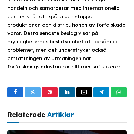
handeln och samarbetar med internationella
partners för att spåra och stoppa
produktionen och distributionen av förfalskade
varor. Detta senaste beslag visar på
myndigheternas beslutsamhet att bekämpa
problemet, men det understryker också
omfattningen av utmaningen när
förfalskningsindustrin blir allt mer sofistikerad.
Facebook
Twitter
Pinterest
LinkedIn
Email
Telegram
What
Relaterade
Artiklar