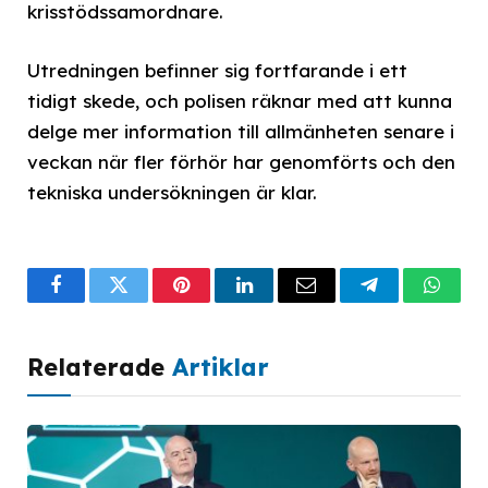
krisstödssamordnare.
Utredningen befinner sig fortfarande i ett
tidigt skede, och polisen räknar med att kunna
delge mer information till allmänheten senare i
veckan när fler förhör har genomförts och den
tekniska undersökningen är klar.
Facebook
Twitter
Pinterest
LinkedIn
Email
Telegram
What
Relaterade
Artiklar