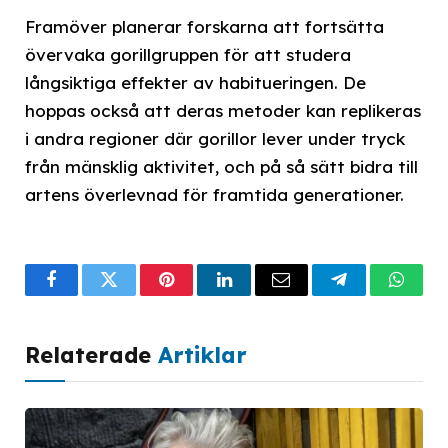
Framöver planerar forskarna att fortsätta
övervaka gorillgruppen för att studera
långsiktiga effekter av habitueringen. De
hoppas också att deras metoder kan replikeras
i andra regioner där gorillor lever under tryck
från mänsklig aktivitet, och på så sätt bidra till
artens överlevnad för framtida generationer.
Facebook
Twitter
Pinterest
LinkedIn
Email
Telegram
What
Relaterade
Artiklar