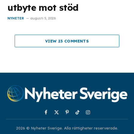
utbyte mot stöd
NYHETER
augusti 5, 2026
VIEW 23 COMMENTS
Facebook
X
Pinterest
TikTok
Instagram
(Twitter)
2026 © Nyheter Sverige. Alla rättigheter reserverade.