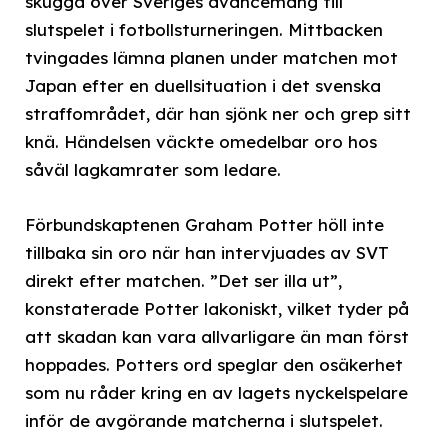
skugga över Sveriges avancemang till
slutspelet i fotbollsturneringen. Mittbacken
tvingades lämna planen under matchen mot
Japan efter en duellsituation i det svenska
straffområdet, där han sjönk ner och grep sitt
knä. Händelsen väckte omedelbar oro hos
såväl lagkamrater som ledare.
Förbundskaptenen Graham Potter höll inte
tillbaka sin oro när han intervjuades av SVT
direkt efter matchen. ”Det ser illa ut”,
konstaterade Potter lakoniskt, vilket tyder på
att skadan kan vara allvarligare än man först
hoppades. Potters ord speglar den osäkerhet
som nu råder kring en av lagets nyckelspelare
inför de avgörande matcherna i slutspelet.