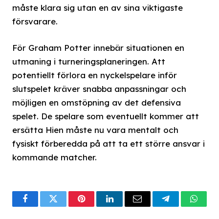
måste klara sig utan en av sina viktigaste
försvarare.
För Graham Potter innebär situationen en
utmaning i turneringsplaneringen. Att
potentiellt förlora en nyckelspelare inför
slutspelet kräver snabba anpassningar och
möjligen en omstöpning av det defensiva
spelet. De spelare som eventuellt kommer att
ersätta Hien måste nu vara mentalt och
fysiskt förberedda på att ta ett större ansvar i
kommande matcher.
Facebook
Twitter
Pinterest
LinkedIn
Email
Telegram
What