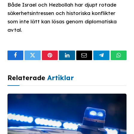
Både Israel och Hezbollah har djupt rotade
säkerhetsintressen och historiska konflikter
som inte lätt kan lösas genom diplomatiska
avtal.
Facebook
Twitter
Pinterest
LinkedIn
Email
Telegram
What
Relaterade
Artiklar