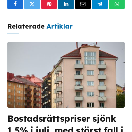
Facebook
Twitter
Pinterest
LinkedIn
Email
Telegram
What
Relaterade
Artiklar
Bostadsrättspriser sjönk
1,5% i juli, med störst fall i