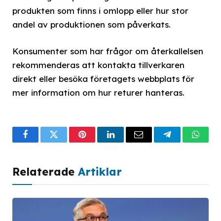
produkten som finns i omlopp eller hur stor
andel av produktionen som påverkats.
Konsumenter som har frågor om återkallelsen
rekommenderas att kontakta tillverkaren
direkt eller besöka företagets webbplats för
mer information om hur returer hanteras.
Facebook
Twitter
Pinterest
LinkedIn
Email
Telegram
What
Relaterade
Artiklar