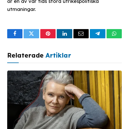
är en av vår tids stora utrikespolitiska
utmaningar.
Facebook
Twitter
Pinterest
LinkedIn
Email
Telegram
What
Relaterade
Artiklar