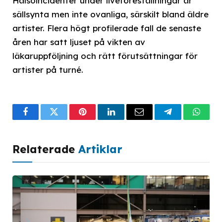
Hälsoincidenter under liveföreställningar är
sällsynta men inte ovanliga, särskilt bland äldre
artister. Flera högt profilerade fall de senaste
åren har satt ljuset på vikten av
läkaruppföljning och rätt förutsättningar för
artister på turné.
Facebook
Twitter
Pinterest
LinkedIn
Email
Telegram
What
Relaterade
Artiklar