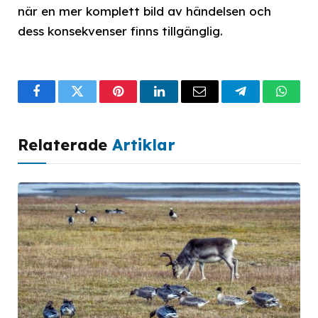
när en mer komplett bild av händelsen och
dess konsekvenser finns tillgänglig.
Facebook
Twitter
Pinterest
LinkedIn
Email
Telegram
What
Relaterade
Artiklar