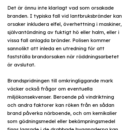
Det är ännu inte klarlagt vad som orsakade
branden. I typiska fall vid lantbruksbränder kan
orsaker inkludera elfel, överhettning i maskiner,
självantändning av fuktigt hö eller halm, eller i
vissa fall anlagda bränder. Polisen kommer
sannolikt att inleda en utredning för att
fastställa brandorsaken när räddningsarbetet
är avslutat.
Brandspridningen till omkringliggande mark
väcker också frågor om eventuella
miljökonsekvenser. Beroende på vindriktning
och andra faktorer kan röken från en sådan
brand påverka närboende, och om kemikalier
som gödningsmedel eller bekämpningsmedel
finns lagrade i de drabbade byggnaderna kan