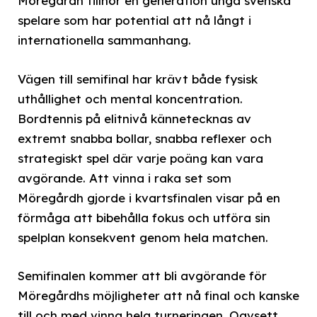
Möregårdh tillhör en generation unga svenska
spelare som har potential att nå långt i
internationella sammanhang.
Vägen till semifinal har krävt både fysisk
uthållighet och mental koncentration.
Bordtennis på elitnivå kännetecknas av
extremt snabba bollar, snabba reflexer och
strategiskt spel där varje poäng kan vara
avgörande. Att vinna i raka set som
Möregårdh gjorde i kvartsfinalen visar på en
förmåga att bibehålla fokus och utföra sin
spelplan konsekvent genom hela matchen.
Semifinalen kommer att bli avgörande för
Möregårdhs möjligheter att nå final och kanske
till och med vinna hela turneringen. Oavsett