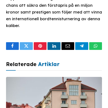
chans att säkra den förstapris på en miljon
kronor samt prestigen som följer med att vinna
en internationell bordtennisturnering av denna
kaliber.
Facebook
Twitter
Pinterest
LinkedIn
Email
Telegram
What
Relaterade
Artiklar