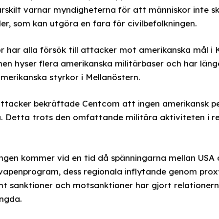
Särskilt varnar myndigheterna för att människor inte s
ler, som kan utgöra en fara för civilbefolkningen.
or har alla försök till attacker mot amerikanska mål i
onen hyser flera amerikanska militärbaser och har län
amerikanska styrkor i Mellanöstern.
attacker bekräftade Centcom att ingen amerikansk p
a. Detta trots den omfattande militära aktiviteten i 
ngen kommer vid en tid då spänningarna mellan USA 
rnvapenprogram, dess regionala inflytande genom proxy
t sanktioner och motsanktioner har gjort relationern
ängda.