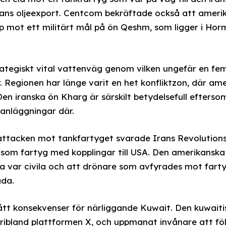
rans oljeexport. Centcom bekräftade också att ameri
 mot ett militärt mål på ön Qeshm, som ligger i Hor
ategiskt vital vattenväg genom vilken ungefär en fem
r. Regionen har länge varit en het konfliktzon, där am
Den iranska ön Kharg är särskilt betydelsefull efterso
anläggningar där.
 attacken mot tankfartyget svarade Irans Revolutio
som fartyg med kopplingar till USA. Den amerikanska
a var civila och att drönare som avfyrades mot farty
ada.
ått konsekvenser för närliggande Kuwait. Den kuwaiti
äribland plattformen X, och uppmanat invånare att föl