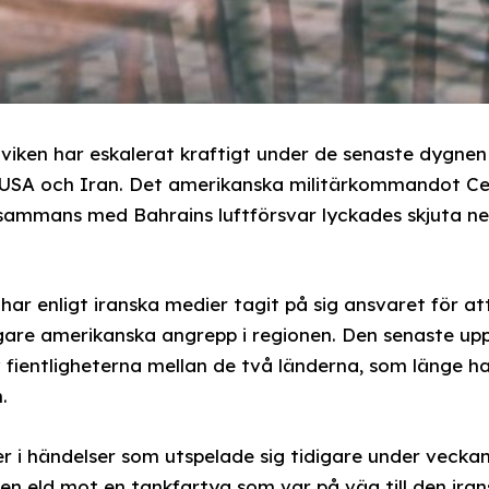
viken har eskalerat kraftigt under de senaste dygnen 
 USA och Iran. Det amerikanska militärkommandot C
lsammans med Bahrains luftförsvar lyckades skjuta ner
har enligt iranska medier tagit på sig ansvaret för a
igare amerikanska angrepp i regionen. Den senaste u
fientligheterna mellan de två länderna, som länge h
.
ter i händelser som utspelade sig tidigare under veck
en eld mot en tankfartyg som var på väg till den ira