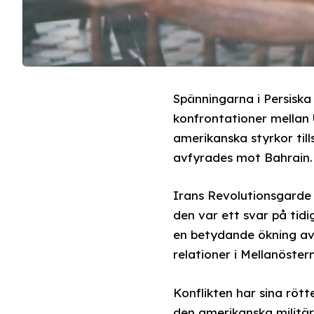
Spänningarna i Persiska 
konfrontationer mellan
amerikanska styrkor til
avfyrades mot Bahrain.
Irans Revolutionsgarde 
den var ett svar på tid
en betydande ökning av 
relationer i Mellanöstern
Konflikten har sina röt
den amerikanska militär