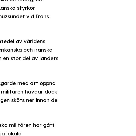
kanska styrkor
muzsundet vid Irans
tedel av världens
erikanska och iranska
m en stor del av landets
nsgarde med att öppna
 militären hävdar dock
gen sköts ner innan de
ska militären har gått
ja lokala