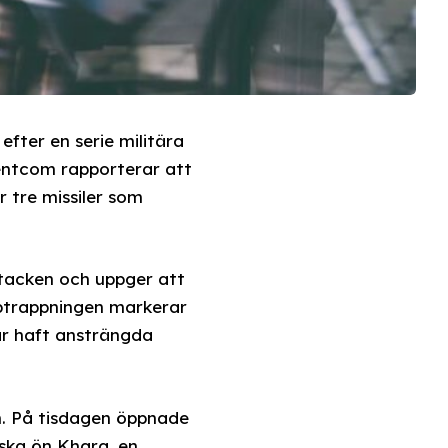
efter en serie militära
entcom rapporterar att
 tre missiler som
ttacken och uppger att
pptrappningen markerar
ar haft ansträngda
an. På tisdagen öppnade
nska ön Kharg, en