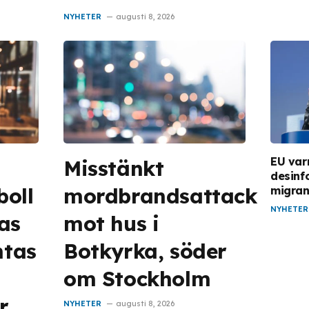
NYHETER
augusti 8, 2026
EU var
Misstänkt
desinf
boll
mordbrandsattack
migran
NYHETER
as
mot hus i
ntas
Botkyrka, söder
om Stockholm
r
NYHETER
augusti 8, 2026