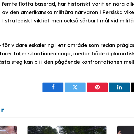
 femte flotta baserad, har historiskt varit en nära all
l av den amerikanska militära närvaron i Persiska vike
 ett strategiskt viktigt men också sårbart mål vid milit
för vidare eskalering i ett område som redan präglas 
törer följer situationen noga, medan både diplomatis
sta steg kan bli i den pågående konfrontationen mel
Facebook
Twitter
Pinterest
Linke
ar