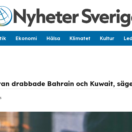
tik
Ekonomi
Hälsa
Klimatet
Kultur
Le
Iran drabbade Bahrain och Kuwait, säg
s