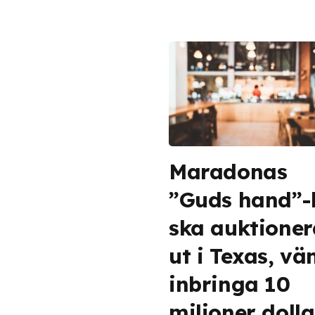
Maradonas
”Guds hand”-
ska auktioner
ut i Texas, vä
inbringa 10
miljoner dolla