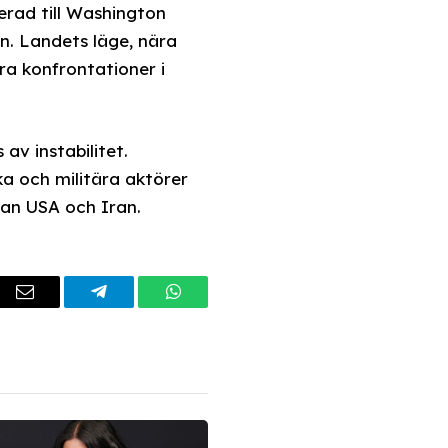
ierad till Washington
n. Landets läge, nära
ära konfrontationer i
av instabilitet.
ka och militära aktörer
lan USA och Iran.
dIn
Email
Telegram
WhatsApp