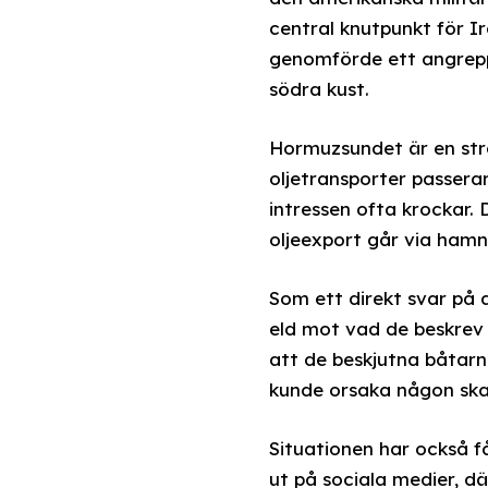
central knutpunkt för I
genomförde ett angrepp
södra kust.
Hormuzsundet är en str
oljetransporter passera
intressen ofta krockar. 
oljeexport går via hamn
Som ett direkt svar på
eld mot vad de beskrev 
att de beskjutna båtarn
kunde orsaka någon sk
Situationen har också f
ut på sociala medier, d