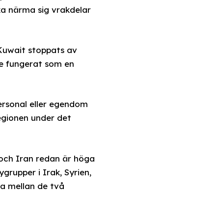
ka närma sig vrakdelar
 Kuwait stoppats av
ge fungerat som en
ersonal eller egendom
regionen under det
och Iran redan är höga
grupper i Irak, Syrien,
a mellan de två