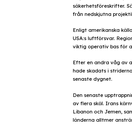
säkerhetsföreskrifter. 
från nedskjutna projekti
Enligt amerikanska käll
USA:s luftförsvar. Regi
viktig operativ bas för 
Efter en andra våg av 
hade skadats i stridern
senaste dygnet.
Den senaste upptrappni
av flera skäl. Irans kä
Libanon och Jemen, sam
länderna alltmer anstr