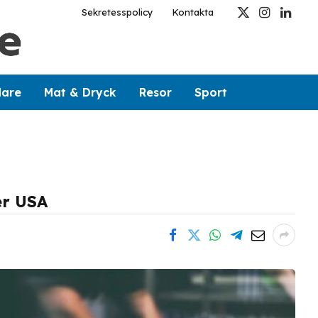
Sekretesspolicy
Kontakta
X
Instagram
Linked
(Twitter)
dare
Mat & Dryck
Resor
Sport
er USA