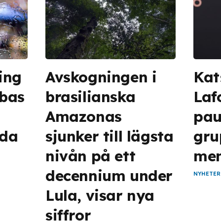
ing
Avskogningen i
Kat
bas
brasilianska
Laf
Amazonas
pau
ada
sjunker till lägsta
gru
nivån på ett
men
decennium under
NYHETER
Lula, visar nya
siffror