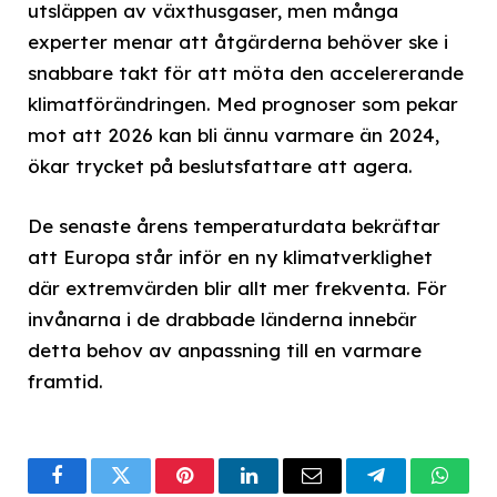
utsläppen av växthusgaser, men många
experter menar att åtgärderna behöver ske i
snabbare takt för att möta den accelererande
klimatförändringen. Med prognoser som pekar
mot att 2026 kan bli ännu varmare än 2024,
ökar trycket på beslutsfattare att agera.
De senaste årens temperaturdata bekräftar
att Europa står inför en ny klimatverklighet
där extremvärden blir allt mer frekventa. För
invånarna i de drabbade länderna innebär
detta behov av anpassning till en varmare
framtid.
Facebook
Twitter
Pinterest
LinkedIn
Email
Telegram
What