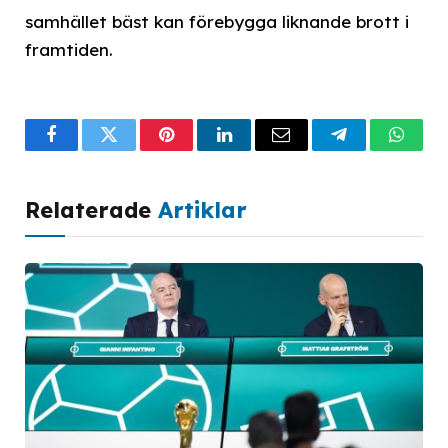
samhället bäst kan förebygga liknande brott i
framtiden.
Facebook
Twitter
Pinterest
LinkedIn
Email
Telegram
What
Relaterade
Artiklar