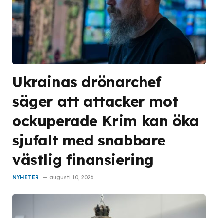
Ukrainas drönarchef
säger att attacker mot
ockuperade Krim kan öka
sjufalt med snabbare
västlig finansiering
NYHETER
augusti 10, 2026