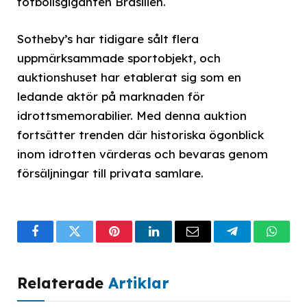
fotbollsgiganten Brasilien.
Sotheby’s har tidigare sålt flera
uppmärksammade sportobjekt, och
auktionshuset har etablerat sig som en
ledande aktör på marknaden för
idrottsmemorabilier. Med denna auktion
fortsätter trenden där historiska ögonblick
inom idrotten värderas och bevaras genom
försäljningar till privata samlare.
Facebook
Twitter
Pinterest
LinkedIn
Email
Telegram
What
Relaterade
Artiklar