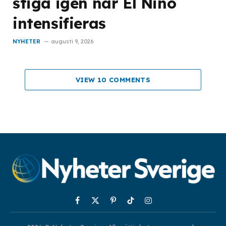
stiga igen när El Niño
intensifieras
NYHETER
augusti 9, 2026
VIEW 10 COMMENTS
Facebook
X
Pinterest
TikTok
Instagram
(Twitter)