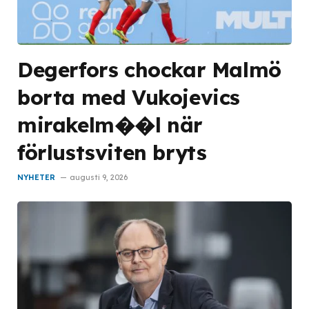
Degerfors chockar Malmö
borta med Vukojevics
mirakelm��l när
förlustsviten bryts
NYHETER
augusti 9, 2026