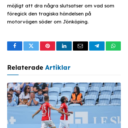
möjligt att dra några slutsatser om vad som
föregick den tragiska händelsen på
motorvägen söder om Jönköping.
Facebook
Twitter
Pinterest
LinkedIn
Email
Telegram
What
Relaterade
Artiklar