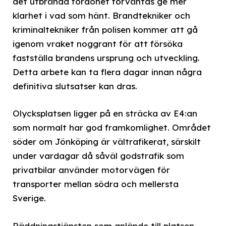
det utbrända fordonet förväntas ge mer
klarhet i vad som hänt. Brandtekniker och
kriminaltekniker från polisen kommer att gå
igenom vraket noggrant för att försöka
fastställa brandens ursprung och utveckling.
Detta arbete kan ta flera dagar innan några
definitiva slutsatser kan dras.
Olycksplatsen ligger på en sträcka av E4:an
som normalt har god framkomlighet. Området
söder om Jönköping är vältrafikerat, särskilt
under vardagar då såväl godstrafik som
privatbilar använder motorvägen för
transporter mellan södra och mellersta
Sverige.
Räddningstjänsten som anlände till platsen