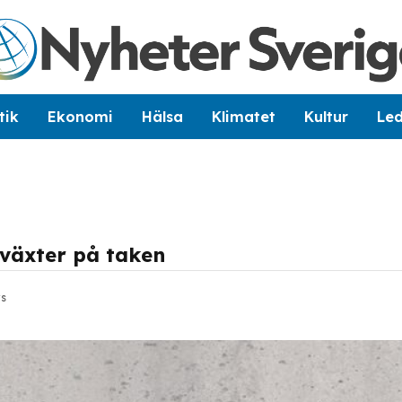
tik
Ekonomi
Hälsa
Klimatet
Kultur
Le
 växter på taken
s