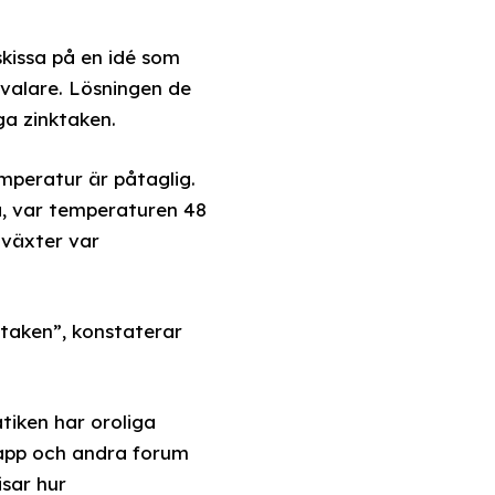
skissa på en idé som
svalare. Lösningen de
ga zinktaken.
emperatur är påtaglig.
, var temperaturen 48
 växter var
taken”, konstaterar
iken har oroliga
tsapp och andra forum
sar hur