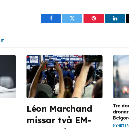
Facebook
Twitter
Pinterest
Linke
ar
Tre dö
Léon Marchand
drönar
missar två EM-
Belgor
NYHETER