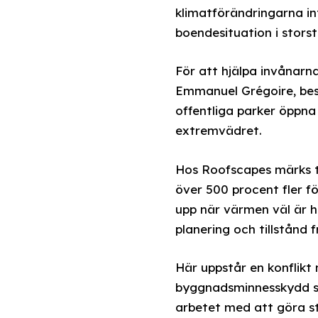
klimatförändringarna in
boendesituation i stors
För att hjälpa invånarn
Emmanuel Grégoire, beslu
offentliga parker öppna
extremvädret.
Hos Roofscapes märks t
över 500 procent fler f
upp när värmen väl är h
planering och tillstånd 
Här uppstår en konflikt 
byggnadsminnesskydd som
arbetet med att göra st