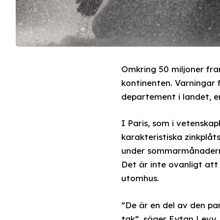
Omkring 50 miljoner fr
kontinenten. Varningar
departement i landet, e
I Paris, som i vetenskap
karakteristiska zinkplå
under sommarmånaderna,
Det är inte ovanligt att
utomhus.
”De är en del av den pa
tak”, säger Eytan Levy