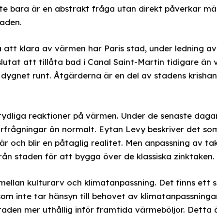
te bara är en abstrakt fråga utan direkt påverkar m
taden.
a att klara av värmen har Paris stad, under ledning 
tat att tillåta bad i Canal Saint-Martin tidigare än v
 dygnet runt. Åtgärderna är en del av stadens krisha
ydliga reaktioner på värmen. Under de senaste daga
örfrågningar än normalt. Eytan Levy beskriver det s
är och blir en påtaglig realitet. Men anpassning av t
från staden för att bygga över de klassiska zinktaken.
mellan kulturarv och klimatanpassning. Det finns ett 
 inte tar hänsyn till behovet av klimatanpassningar,
aden mer uthållig inför framtida värmeböljor. Detta