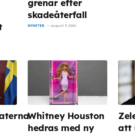
grenar efter
skadeåterfall
t
NYHETER
augusti 9, 2026
aterna
Whitney Houston
Zel
hedras med ny
att 