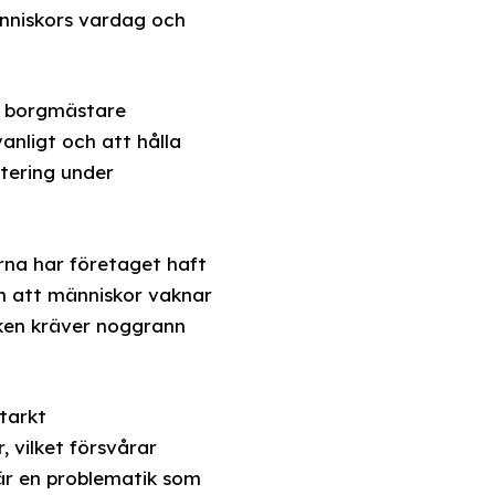
änniskors vardag och
av borgmästare
anligt och att hålla
ntering under
rna har företaget haft
om att människor vaknar
aken kräver noggrann
starkt
 vilket försvårar
 är en problematik som