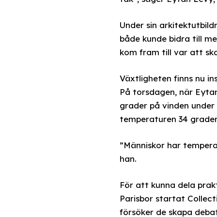
Under sin arkitektutbil
både kunde bidra till m
kom fram till var att s
Växtligheten finns nu in
På torsdagen, när Eyta
grader på vinden under 
temperaturen 34 grader
”Människor har tempera
han.
För att kunna dela pra
Parisbor startat Collec
försöker de skapa deba