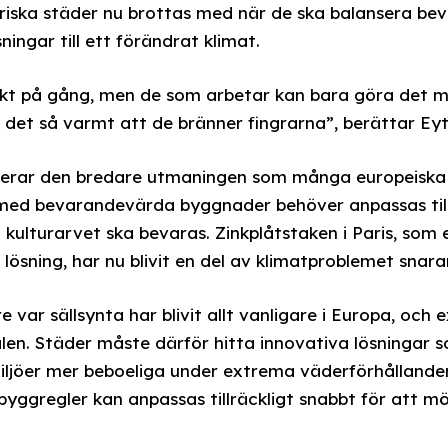
riska städer nu brottas med när de ska balansera be
ngar till ett förändrat klimat.
jekt på gång, men de som arbetar kan bara göra det m
 det så varmt att de bränner fingrarna”, berättar Ey
ustrerar den bredare utmaningen som många europeiska s
med bevarandevärda byggnader behöver anpassas till e
kulturarvet ska bevaras. Zinkplåtstaken i Paris, som e
lösning, har nu blivit en del av klimatproblemet snara
 var sällsynta har blivit allt vanligare i Europa, och 
len. Städer måste därför hitta innovativa lösningar
miljöer mer beboeliga under extrema väderförhållande
 byggregler kan anpassas tillräckligt snabbt för att 