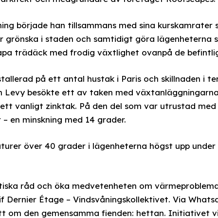
dning började han tillsammans med sina kurskamrater 
er grönska i staden och samtidigt göra lägenheterna 
kapa trädäck med frodig växtlighet ovanpå de befintli
stallerad på ett antal hustak i Paris och skillnaden i t
n Levy besökte ett av taken med växtanläggningarna
ett vanligt zinktak. På den del som var utrustad med
 – en minskning med 14 grader.
turer över 40 grader i lägenheterna högst upp under 
ktiska råd och öka medvetenheten om värmeproblemat
tif Dernier Étage – Vindsvåningskollektivet. Via Wha
tt om den gemensamma fienden: hettan. Initiativet vi