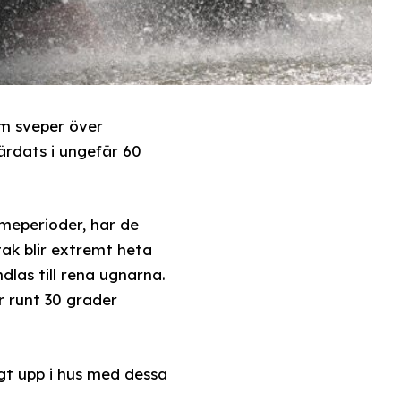
m sveper över
ärdats i ungefär 60
rmeperioder, har de
tak blir extremt heta
as till rena ugnarna.
r runt 30 grader
ögt upp i hus med dessa