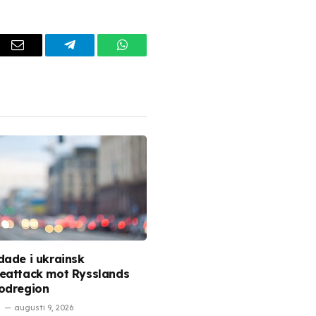
dIn
Email
Telegram
WhatsApp
dade i ukrainsk
eattack mot Rysslands
odregion
augusti 9, 2026