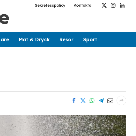
Sekretesspolicy
Kontakta
X
Instagram
Linked
(Twitter)
dare
Mat & Dryck
Resor
Sport