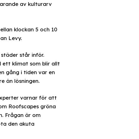
varande av kulturarv
ellan klockan 5 och 10
tan Levy.
täder står inför.
tt klimat som blir allt
n gång i tiden var en
re än lösningen.
experter varnar för att
 som Roofscapes gröna
n. Frågan är om
möta den akuta