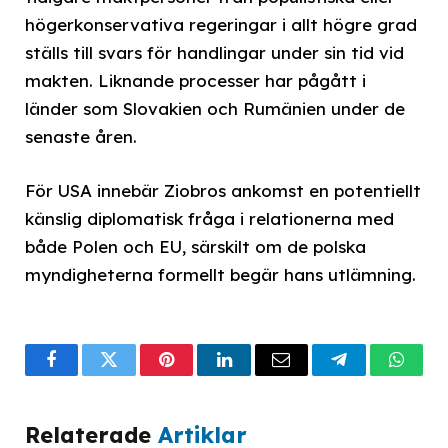
högerkonservativa regeringar i allt högre grad
ställs till svars för handlingar under sin tid vid
makten. Liknande processer har pågått i
länder som Slovakien och Rumänien under de
senaste åren.
För USA innebär Ziobros ankomst en potentiellt
känslig diplomatisk fråga i relationerna med
både Polen och EU, särskilt om de polska
myndigheterna formellt begär hans utlämning.
Facebook
Twitter
Pinterest
LinkedIn
Email
Telegram
What
Relaterade
Artiklar