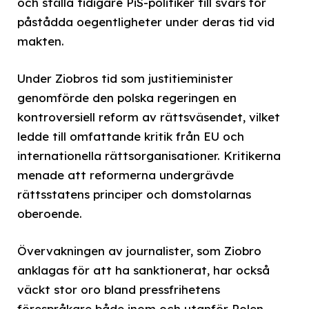
och ställa tidigare PiS-politiker till svars för
påstådda oegentligheter under deras tid vid
makten.
Under Ziobros tid som justitieminister
genomförde den polska regeringen en
kontroversiell reform av rättsväsendet, vilket
ledde till omfattande kritik från EU och
internationella rättsorganisationer. Kritikerna
menade att reformerna undergrävde
rättsstatens principer och domstolarnas
oberoende.
Övervakningen av journalister, som Ziobro
anklagas för att ha sanktionerat, har också
väckt stor oro bland pressfrihetens
förespråkare både inom och utanför Polen.