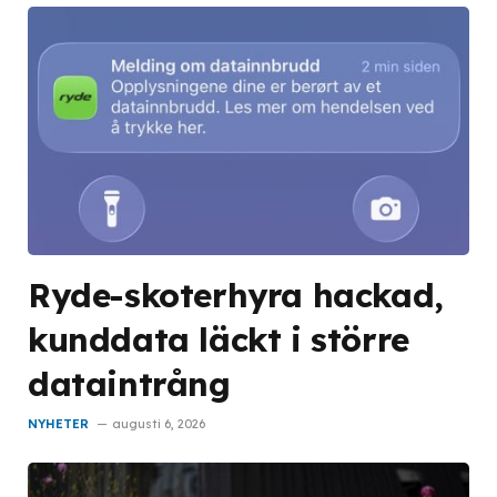
Ryde-skoterhyra hackad,
kunddata läckt i större
dataintrång
NYHETER
augusti 6, 2026