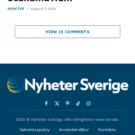
NYHETER
augusti 9, 2026
VIEW 15 COMMENTS
Facebook
X
Pinterest
TikTok
Instagram
(Twitter)
2026 © Nyheter Sverige. Alla rättigheter reserverade.
Sekretesspolicy
Användarvillkor
Kontakta