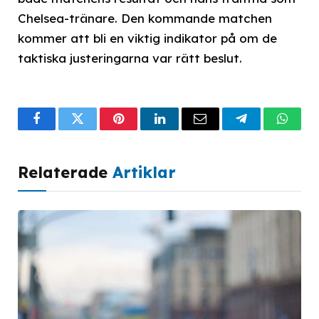
Chelsea-tränare. Den kommande matchen
kommer att bli en viktig indikator på om de
taktiska justeringarna var rätt beslut.
Facebook
Twitter
Pinterest
LinkedIn
Email
Telegram
What
Relaterade
Artiklar