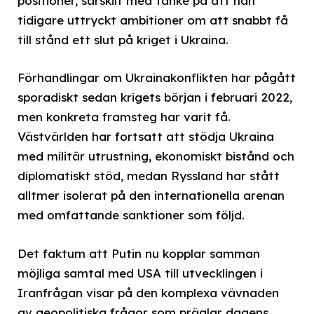
positioner, särskilt med tanke på att han
tidigare uttryckt ambitioner om att snabbt få
till stånd ett slut på kriget i Ukraina.
Förhandlingar om Ukrainakonflikten har pågått
sporadiskt sedan krigets början i februari 2022,
men konkreta framsteg har varit få.
Västvärlden har fortsatt att stödja Ukraina
med militär utrustning, ekonomiskt bistånd och
diplomatiskt stöd, medan Ryssland har stått
alltmer isolerat på den internationella arenan
med omfattande sanktioner som följd.
Det faktum att Putin nu kopplar samman
möjliga samtal med USA till utvecklingen i
Iranfrågan visar på den komplexa vävnaden
av geopolitiska frågor som präglar dagens