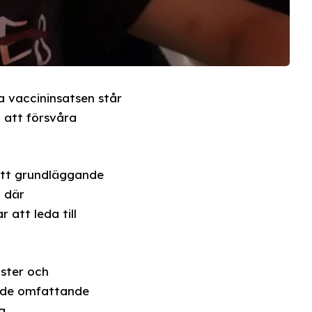
 vaccininsatsen står
l att försvåra
fått grundläggande
d där
 att leda till
ister och
r de omfattande
a.