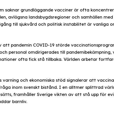
om saknar grundläggande vacciner är ofta koncentrera
en, avlägsna landsbygdsregioner och samhällen med s
gång till sjukvård och politisk instabilitet är vanliga or
av att pandemin COVID-19 störde vaccinationsprogr
r och personal omdirigerades till pandemibekämpning, v
ationer ofta fick stå tillbaka. Världen arbetar fortf
s varning och ekonomiska stöd signalerar att vaccin
fråga inom svenskt bistånd. I en alltmer splittrad värl
sätts, framhåller Sverige vikten av att stå upp för e
ddar barnliv.