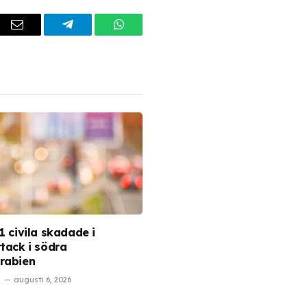
dIn
Email
Telegram
WhatsApp
1 civila skadade i
ttack i södra
rabien
augusti 6, 2026