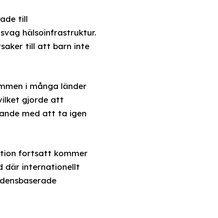
de till
vag hälsoinfrastruktur.
saker till att barn inte
ammen i många länder
ilket gjorde att
arande med att ta igen
ation fortsatt kommer
d där internationellt
vidensbaserade