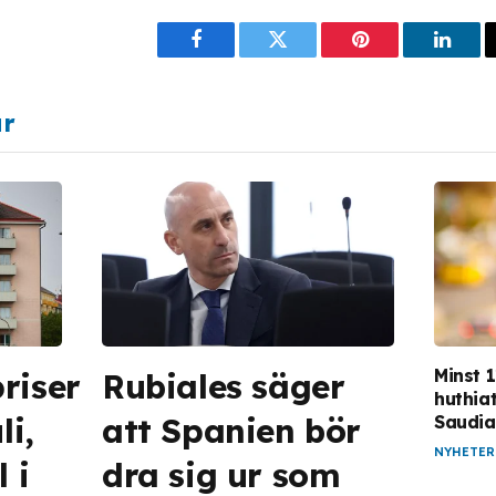
Facebook
Twitter
Pinterest
Linke
ar
Minst 1
riser
Rubiales säger
huthia
li,
att Spanien bör
Saudia
NYHETER
 i
dra sig ur som