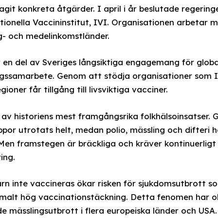
git konkreta åtgärder. I april i år beslutade regering
nationella Vaccininstitut, IVI. Organisationen arbetar
låg- och medelinkomstländer.
 en del av Sveriges långsiktiga engagemang för globa
ingssamarbete. Genom att stödja organisationer som IV
gioner får tillgång till livsviktiga vacciner.
av historiens mest framgångsrika folkhälsoinsatser.
or utrotats helt, medan polio, mässling och difteri ha
Men framstegen är bräckliga och kräver kontinuerligt 
ing.
rn inte vaccineras ökar risken för sjukdomsutbrott so
ormalt hög vaccinationstäckning. Detta fenomen har o
mässlingsutbrott i flera europeiska länder och USA.