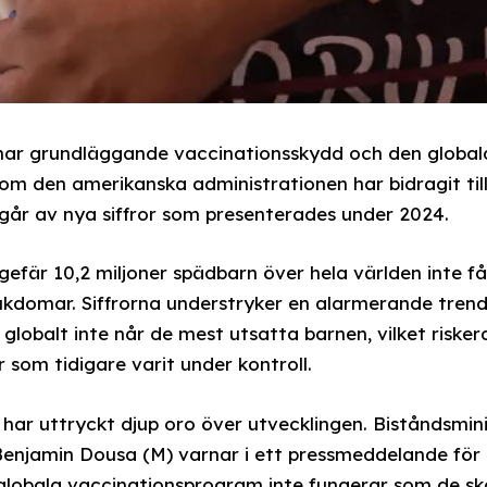
knar grundläggande vaccinationsskydd och den globala
som den amerikanska administrationen har bidragit til
går av nya siffror som presenterades under 2024.
ungefär 10,2 miljoner spädbarn över hela världen inte 
jukdomar. Siffrorna understryker en alarmerande tren
lobalt inte når de mest utsatta barnen, vilket riskerar
som tidigare varit under kontroll.
har uttryckt djup oro över utvecklingen. Biståndsmin
 Benjamin Dousa (M) varnar i ett pressmeddelande fö
globala vaccinationsprogram inte fungerar som de sk