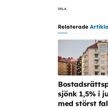
DELA.
Relaterade
Artikl
Bostadsrättsp
sjönk 1,5% i ju
med störst fall