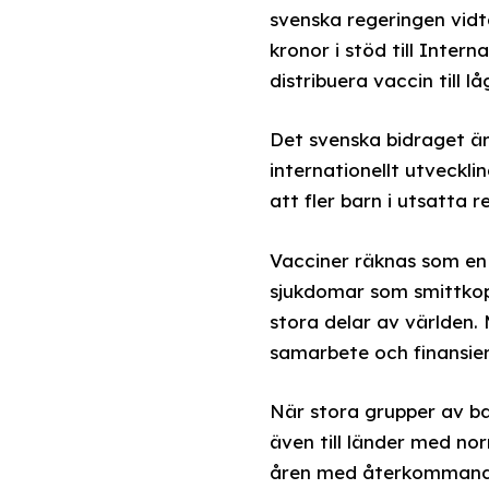
svenska regeringen vidta
kronor i stöd till Inter
distribuera vaccin till 
Det svenska bidraget är
internationellt utveckl
att fler barn i utsatta re
Vacciner räknas som en 
sjukdomar som smittkopp
stora delar av världen. 
samarbete och finansier
När stora grupper av ba
även till länder med n
åren med återkommande 