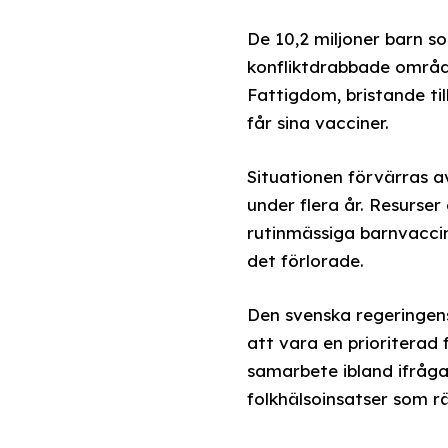
De 10,2 miljoner barn s
konfliktdrabbade områd
Fattigdom, bristande till
får sina vacciner.
Situationen förvärras 
under flera år. Resurse
rutinmässiga barnvaccin
det förlorade.
Den svenska regeringen
att vara en prioriterad 
samarbete ibland ifråga
folkhälsoinsatser som rä