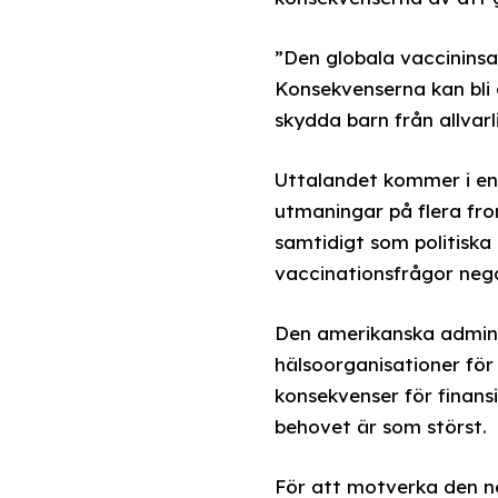
”Den globala vaccininsa
Konsekvenserna kan bli 
skydda barn från allvar
Uttalandet kommer i en
utmaningar på flera fron
samtidigt som politiska
vaccinationsfrågor nega
Den amerikanska adminis
hälsoorganisationer för
konsekvenser för finans
behovet är som störst.
För att motverka den n