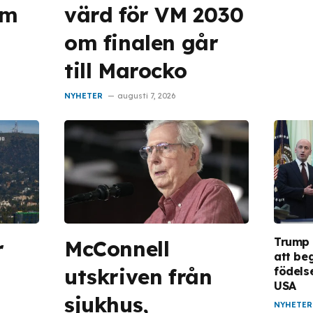
lm
värd för VM 2030
om finalen går
till Marocko
NYHETER
augusti 7, 2026
Trump 
r
McConnell
att be
utskriven från
födels
USA
sjukhus,
NYHETER