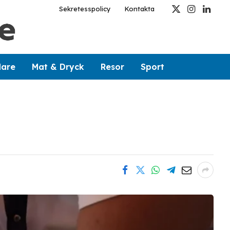
Sekretesspolicy
Kontakta
X
Instagram
Linked
(Twitter)
dare
Mat & Dryck
Resor
Sport