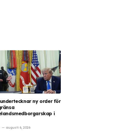
undertecknar ny order för
gränsa
elandsmedborgarskap i
augusti 6, 2026