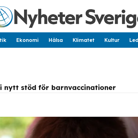
tik
Ekonomi
Hälsa
Klimatet
Kultur
Le
i nytt stöd för barnvaccinationer