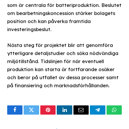
som är centrala för batteriproduktion. Beslutet
om bearbetningskoncession stärker bolagets
position och kan påverka framtida
investeringsbeslut.
Nästa steg för projektet blir att genomföra
ytterligare detaljstudier och söka nödvändiga
miljötillstånd. Tidslinjen för när eventuell
produktion kan starta är fortfarande osäker
och beror på utfallet av dessa processer samt
på finansiering och marknadsförhållanden.
Facebook
Twitter
Pinterest
LinkedIn
Email
Telegram
What