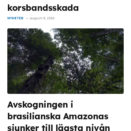
korsbandsskada
NYHETER
augusti 8, 2026
Avskogningen i
brasilianska Amazonas
sjunker till lägsta nivån