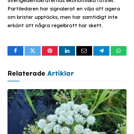
Sverigedemokraternas ekonomiska rutiner.
Partiledaren har signalerat en vilja att agera
om brister upptäcks, men har samtidigt inte
erkänt att några regelbrott har skett.
Facebook
Twitter
Pinterest
LinkedIn
Email
Telegram
What
Relaterade
Artiklar