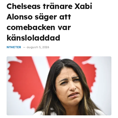
Chelseas tränare Xabi
Alonso säger att
comebacken var
känsloladdad
NYHETER
augusti 5, 2026