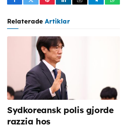
Facebook
Twitter
Pinterest
LinkedIn
Email
Telegram
What
Relaterade
Artiklar
Sydkoreansk polis gjorde
razzia hos