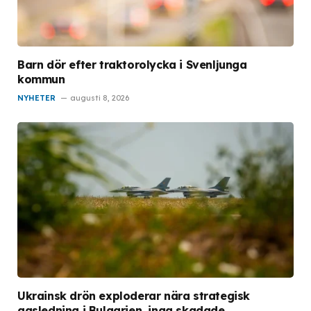
Barn dör efter traktorolycka i Svenljunga
kommun
NYHETER
augusti 8, 2026
Ukrainsk drön exploderar nära strategisk
gasledning i Bulgarien, inga skadade