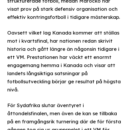
strukturerade fotboll, medan Marocko har
visat prov på stark defensiv organisation och
effektiv kontringsfotboll i tidigare mästerskap.
Oavsett vilket lag Kanada kommer att ställas
mot i kvartsfinal, har nationen redan skrivit
historia och gått längre än någonsin tidigare i
ett VM. Prestationen har väckt ett enormt
engagemang hemma i Kanada och visar att
landets långsiktiga satsningar på
fotbollsutveckling börjar ge resultat på högsta
nivå.
För Sydafrika slutar äventyret i
åttondelsfinalen, men även de kan se tillbaka
på en framgångsrik turnering där de för första
gången tog sig ur gruppspelet i ett VM för