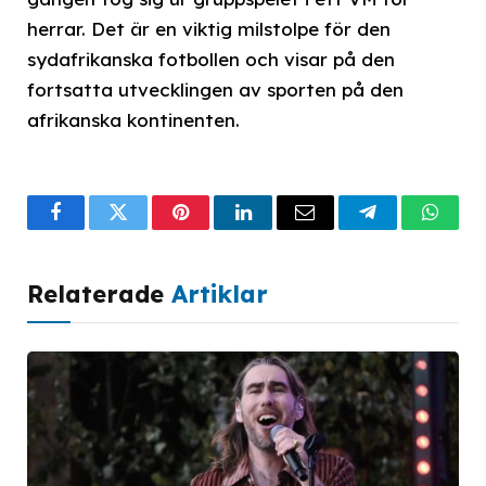
herrar. Det är en viktig milstolpe för den
sydafrikanska fotbollen och visar på den
fortsatta utvecklingen av sporten på den
afrikanska kontinenten.
Facebook
Twitter
Pinterest
LinkedIn
Email
Telegram
What
Relaterade
Artiklar