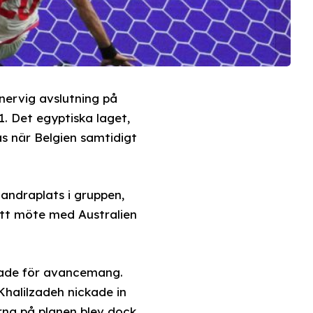
nervig avslutning på
. Det egyptiska laget,
s när Belgien samtidigt
andraplats i gruppen,
 ett möte med Australien
mpade för avancemang.
halilzadeh nickade in
rna på planen blev dock