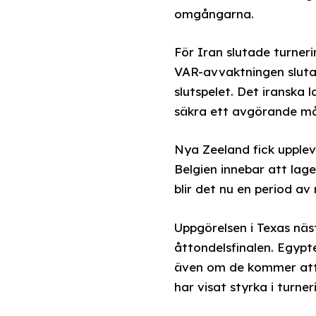
omgångarna.
För Iran slutade turner
VAR-avvaktningen slutade
slutspelet. Det iranska
säkra ett avgörande mål
Nya Zeeland fick upplev
Belgien innebar att lag
blir det nu en period av
Uppgörelsen i Texas näs
åttondelsfinalen. Egypt
även om de kommer att b
har visat styrka i turner