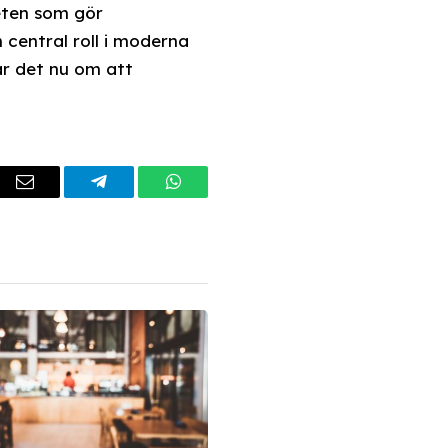
eten som gör
n central roll i moderna
ar det nu om att
dIn
Email
Telegram
WhatsApp