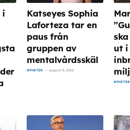
 i
Katseyes Sophia
Ma
Laforteza tar en
”Gu
paus från
ska
gsta
gruppen av
ut 
mentalvårdsskäl
inb
der
mil
NYHETER
augusti 8, 2026
a
NYHETER