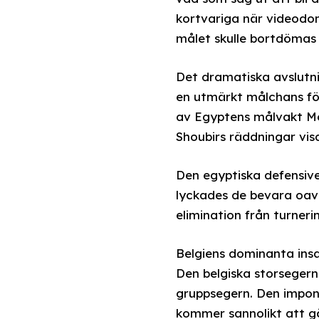
kortvariga när videodo
målet skulle bortdömas 
Det dramatiska avslutni
en utmärkt målchans fö
av Egyptens målvakt Mos
Shoubirs räddningar vis
Den egyptiska defensive
lyckades de bevara oavgj
elimination från turneri
Belgiens dominanta insa
Den belgiska storseger
gruppsegern. Den impone
kommer sannolikt att gö