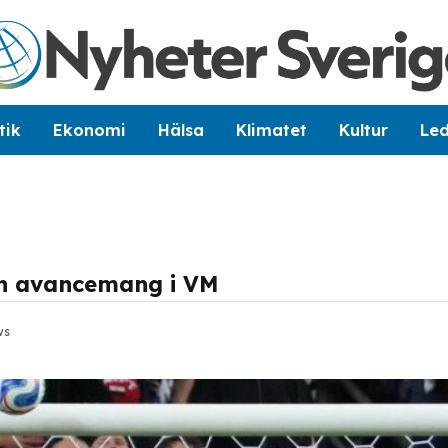
tik
Ekonomi
Hälsa
Klimatet
Kultur
Le
ån avancemang i VM
ws