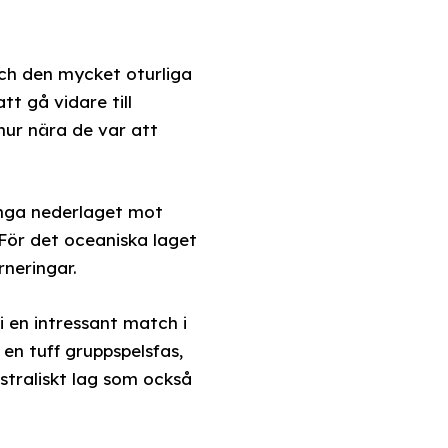
och den mycket oturliga
tt gå vidare till
hur nära de var att
tunga nederlaget mot
 För det oceaniska laget
rneringar.
i en intressant match i
en tuff gruppspelsfas,
straliskt lag som också