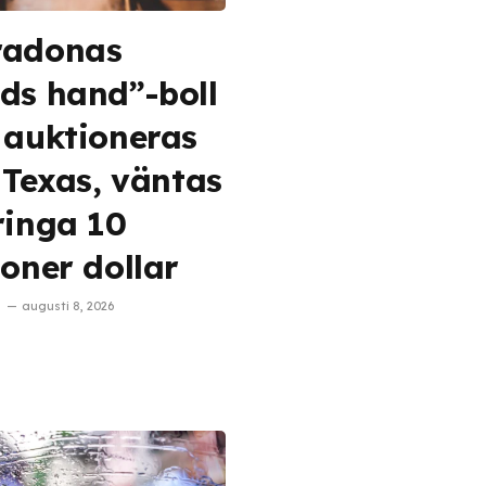
radonas
ds hand”-boll
 auktioneras
i Texas, väntas
ringa 10
joner dollar
augusti 8, 2026