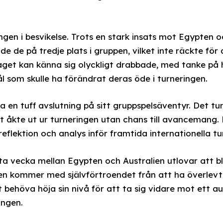
ingen i besvikelse. Trots en stark insats mot Egypten 
 de på tredje plats i gruppen, vilket inte räckte för a
 laget kan känna sig olyckligt drabbade, med tanke på 
 som skulle ha förändrat deras öde i turneringen.
a en tuff avslutning på sitt gruppspelsäventyr. Det 
et åkte ut ur turneringen utan chans till avancemang.
 reflektion och analys inför framtida internationella tu
ta vecka mellan Egypten och Australien utlovar att bl
en kommer med självförtroendet från att ha överlevt 
ehöva höja sin nivå för att ta sig vidare mot ett au
ingen.