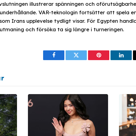
slutningen illustrerar spänningen och oförutsägbarh
å underhållande. VAR-teknologin fortsätter att spela e
som Irans upplevelse tydligt visar. För Egypten handl
utmaning och försöka ta sig längre i turneringen.
Facebook
Twitter
Pinterest
Linke
ar