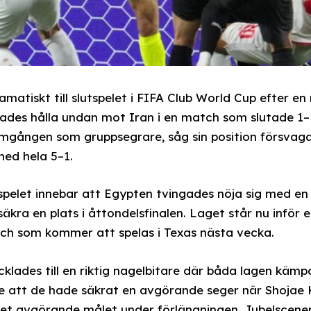
atiskt till slutspelet i FIFA Club World Cup efter en 
kades hålla undan mot Iran i en match som slutade 1–1
 omgången som gruppsegrare, såg sin position försvaga
ed hela 5–1.
spelet innebar att Egypten tvingades nöja sig med en 
äkra en plats i åttondelsfinalen. Laget står nu inför
ch som kommer att spelas i Texas nästa vecka.
klades till en riktig nagelbitare där båda lagen kä
e att de hade säkrat en avgörande seger när Shojae K
det avgörande målet under förlängningen. Jubelscene