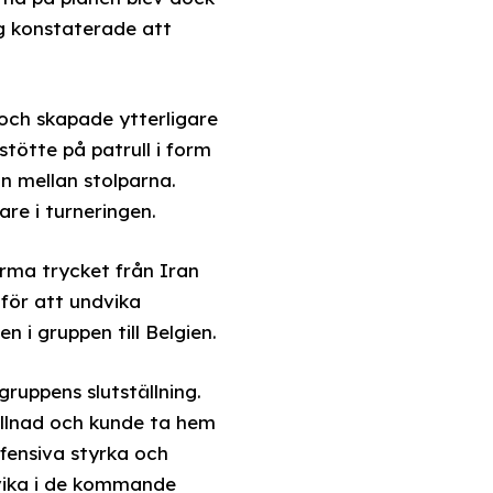
g konstaterade att
 och skapade ytterligare
ötte på patrull i form
n mellan stolparna.
re i turneringen.
orma trycket från Iran
 för att undvika
 i gruppen till Belgien.
ruppens slutställning.
illnad och kunde ta hem
fensiva styrka och
dvika i de kommande