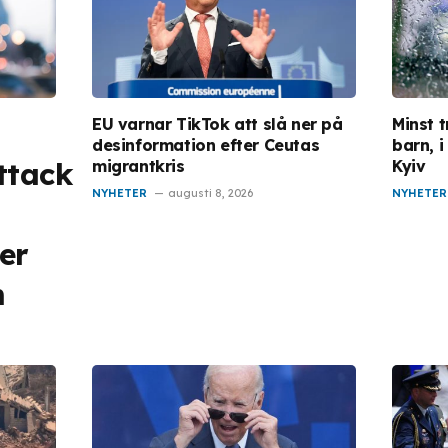
EU varnar TikTok att slå ner på
Minst t
desinformation efter Ceutas
barn, 
ttack
migrantkris
Kyiv
NYHETER
augusti 8, 2026
NYHETER
er
m