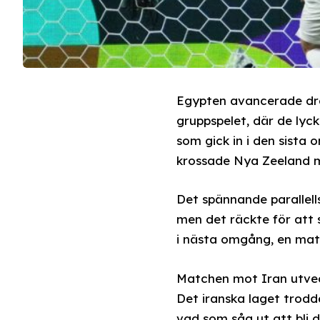
Egypten avancerade dram
gruppspelet, där de lyc
som gick in i den sista
krossade Nya Zeeland m
Det spännande parallell
men det räckte för att s
i nästa omgång, en mat
Matchen mot Iran utvec
Det iranska laget trodd
vad som såg ut att bli 