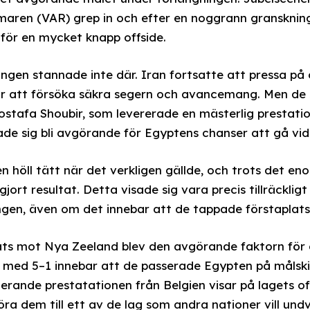
maren (VAR) grep in och efter en noggrann gransknin
för en mycket knapp offside.
ngen stannade inte där. Iran fortsatte att pressa på
r att försöka säkra segern och avancemang. Men de st
tafa Shoubir, som levererade en mästerlig prestatio
ade sig bli avgörande för Egyptens chanser att gå vida
n höll tätt när det verkligen gällde, och trots det en
ort resultat. Detta visade sig vara precis tillräckligt
ngen, även om det innebar att de tappade förstaplatsen
ts mot Nya Zeeland blev den avgörande faktorn för g
n med 5–1 innebar att de passerade Egypten på målsk
rande prestatationen från Belgien visar på lagets of
ra dem till ett av de lag som andra nationer vill un