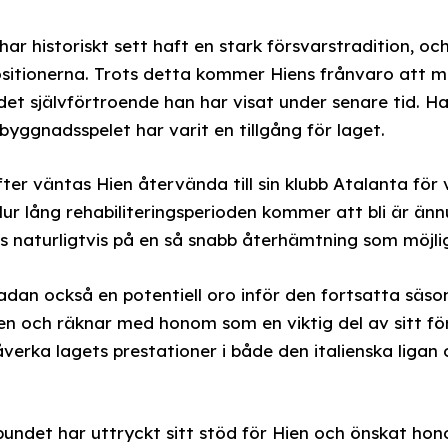
ar historiskt sett haft en stark försvarstradition, och
positionerna. Trots detta kommer Hiens frånvaro att m
et självförtroende han har visat under senare tid. 
byggnadsspelet har varit en tillgång för laget.
fter väntas Hien återvända till sin klubb Atalanta för
ur lång rehabiliteringsperioden kommer att bli är än
s naturligtvis på en så snabb återhämtning som möjlig
adan också en potentiell oro inför den fortsatta säson
ien och räknar med honom som en viktig del av sitt fö
verka lagets prestationer i både den italienska ligan
bundet har uttryckt sitt stöd för Hien och önskat ho