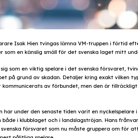
arare Isak Hien tvingas lämna VM-truppen i förtid efte
som en känslig smäll för det svenska laget mitt unde
sig som en viktig spelare i det svenska försvaret, tvi
t på grund av skadan. Detaljer kring exakt vilken typ
t kommunicerats av förbundet, men den är tillräckligt 
 har under den senaste tiden varit en nyckelspelare i
 både i klubblaget och i landslagströjan. Hans frånva
 svenska försvaret som nu måste gruppera om för at
mest pålitliga spelare.