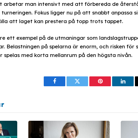
t arbetar man intensivt med att förbereda de återst
rneringen. Fokus ligger nu på att snabbt anpassa sig
lla att laget kan prestera på topp trots tappet.
gare ett exempel på de utmaningar som landslagstrup
. Belastningen på spelarna är enorm, och risken för s
 spelas med korta mellanrum på den högsta nivån.
Facebook
Twitter
Pinterest
Linke
ar