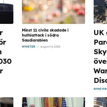
Minst 11 civila skadade i
r
UK 
huthiattack i södra
ör
Pa
Saudiarabien
NYHETER
augusti 6, 2026
m
Sky
2030
öve
r
War
Dis
NYHETER