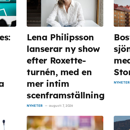
es:
Lena Philipsson
Bos
lanserar ny show
sjön
efter Roxette-
med 
turnén, med en
Sto
la
mer intim
NYHETER
scenframställning
NYHETER
augusti 7, 2026