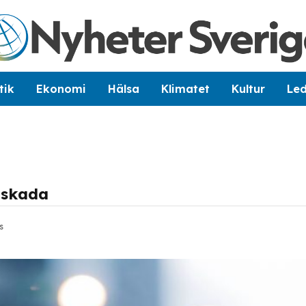
tik
Ekonomi
Hälsa
Klimatet
Kultur
Le
 skada
s