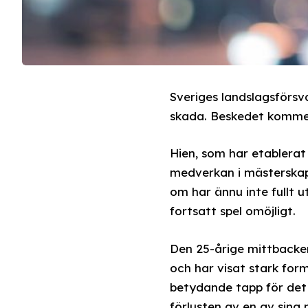
Sveriges landslagsförsv
skada. Beskedet kommer 
Hien, som har etablerat 
medverkan i mästerskape
om har ännu inte fullt u
fortsatt spel omöjligt.
Den 25-årige mittbacken
och har visat stark form
betydande tapp för det
förlusten av en av sina 