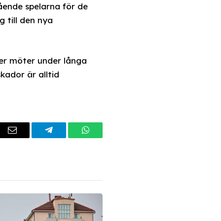
ående spelarna för de
 till den nya
per möter under långa
kador är alltid
dIn
Email
Telegram
WhatsApp