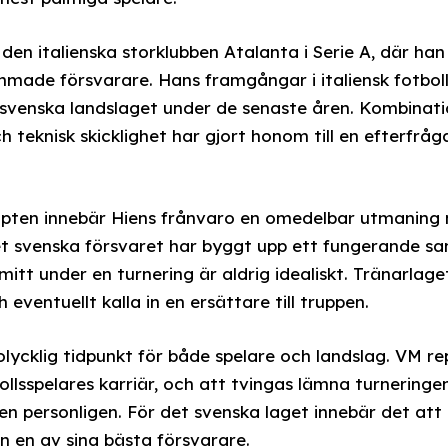
den italienska storklubben Atalanta i Serie A, där han 
ade försvarare. Hans framgångar i italiensk fotboll 
t svenska landslaget under de senaste åren. Kombinatio
h teknisk skicklighet har gjort honom till en efterfrå
pten innebär Hiens frånvaro en omedelbar utmaning nä
et svenska försvaret har byggt upp ett fungerande sam
mitt under en turnering är aldrig idealiskt. Tränarla
eventuellt kalla in en ersättare till truppen.
ycklig tidpunkt för både spelare och landslag. VM re
ollsspelares karriär, och att tvingas lämna turneringen 
Hien personligen. För det svenska laget innebär det a
 en av sina bästa försvarare.