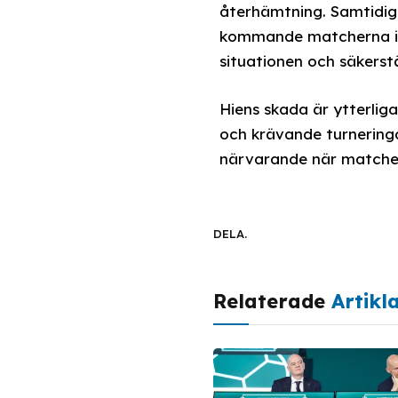
återhämtning. Samtidig
kommande matcherna i tu
situationen och säkerstä
Hiens skada är ytterli
och krävande turneringar
närvarande när matcher
DELA.
Relaterade
Artikl