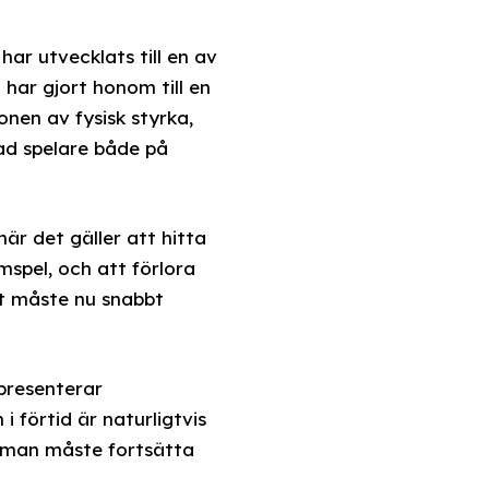
har utvecklats till en av
har gjort honom till en
nen av fysisk styrka,
gad spelare både på
r det gäller att hitta
spel, och att förlora
get måste nu snabbt
presenterar
i förtid är naturligtvis
tt man måste fortsätta