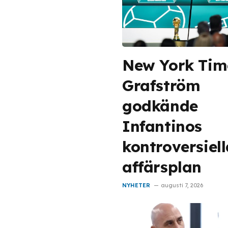
New York Tim
Grafström
godkände
Infantinos
kontroversiel
affärsplan
NYHETER
augusti 7, 2026