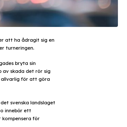
r att ha ådragit sig en
r turneringen.
ngades bryta sin
 av skada det rör sig
allvarlig för att göra
 det svenska landslaget
ro innebär ett
t kompensera för