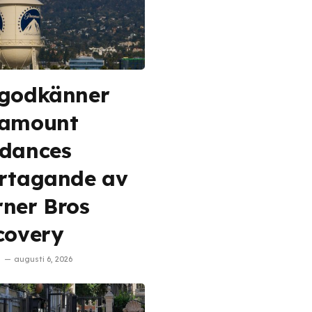
godkänner
ramount
dances
rtagande av
ner Bros
covery
augusti 6, 2026