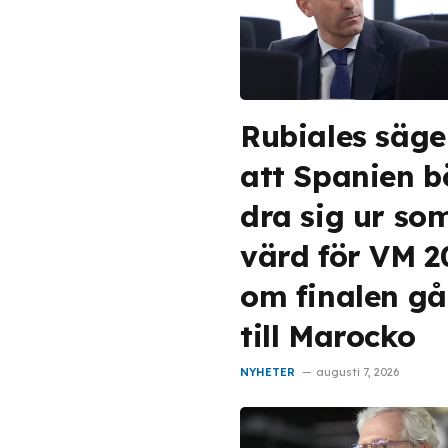
Rubiales säge
att Spanien b
dra sig ur so
värd för VM 
om finalen gå
till Marocko
NYHETER
augusti 7, 2026