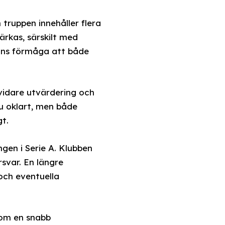
 truppen innehåller flera
ärkas, särskilt med
Hans förmåga att både
 vidare utvärdering och
nu oklart, men både
t.
gen i Serie A. Klubben
rsvar. En längre
 och eventuella
nom en snabb