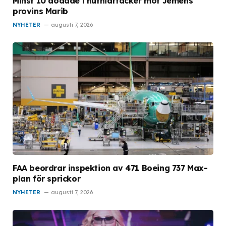
Minst 10 dödade i huthiattacker mot Jemens
provins Marib
NYHETER
augusti 7, 2026
FAA beordrar inspektion av 471 Boeing 737 Max-
plan för sprickor
NYHETER
augusti 7, 2026