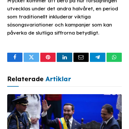
Mycket kommer att bero på hur försäljningen
utvecklas under det andra halvåret, en period
som traditionellt inkluderar viktiga
säsongsvariationer och kampanjer som kan
påverka de slutliga siffrorna betydligt.
Facebook
Twitter
Pinterest
LinkedIn
Email
Telegram
What
Relaterade
Artiklar